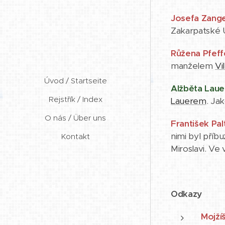
Josefa Zang
Zakarpatské U
Růžena Pfeff
manželem
Vi
Úvod / Startseite
Alžběta Laue
Rejstřík / Index
Lauerem
. Ja
O nás / Über uns
František Palt
nimi byl příb
Kontakt
Miroslavi. Ve 
Odkazy
Mojží