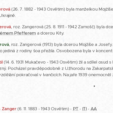
erová
(26. 7. 1882 - 1943 Osvětim) byla manželkou Mojží
krajině.
erová
, roz. Zangerová (25. 8. 1911 - 1942 Zamošč) byla dc
lémem Pfefferem
a dcerou Kity.
rová
, roz. Zangerová (1913) byla dcerou Mojžíše a Josef
ko jediná z rodiny šoa přežila. Osvobozena byla v konce
il
(14. 6. 1931 Mukačevo - 1943 Osvětim) žil a sdílel osu
uzný. Pocházel pravděpodobně z Užhorodu na Zakarpatské U
vzdělání pokračoval v Ivančicích. Na jaře 1939 onemocněl z
•
š Zanger
(6. 11. 1883 - 1943 Osvětim) -
PT
-
ITI
-
AA