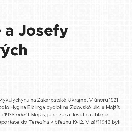
 a Josefy
vých
Mykulychynu na Zakarpatské Ukrajině. V únoru 1921
dle Hygina Elblinga bydleli na Židovské ulici a Mojžíš
u 1938 odešli Mojžíš, jeho žena Josefa a chlapec
deportace do Terezína v březnu 1942. V září 1943 byli