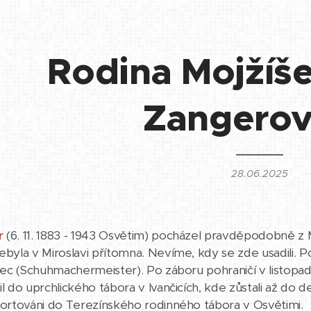
Rodina Mojžíše
Zangero
28.06.2025
r
(6. 11. 1883 - 1943 Osvětim) pocházel pravděpodobně z 
ebyla v Miroslavi přítomna. Nevíme, kdy se zde usadili. Po
 švec (Schuhmachermeister). Po záboru pohraničí v listopad
il do uprchlického tábora v Ivančicích, kde zůstali až do 
eportováni do Terezínského rodinného tábora v Osvětimi.