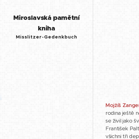
Miroslavská pamětní
kniha
Misslitzer-Gedenkbuch
Mojžíš Zange
rodina ještě n
se živil jako
František Palt
všichni tři d