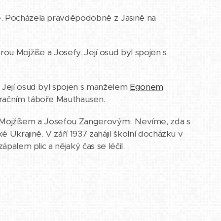
še. Pocházela pravděpodobně z Jasině na
erou Mojžíše a Josefy. Její osud byl spojen s
y. Její osud byl spojen s manželem
Egonem
ntračním táboře Mauthausen.
d s Mojžíšem a Josefou Zangerovými. Nevíme, zda s
krajině. V září 1937 zahájil školní docházku v
ápalem plic a nějaký čas se léčil.