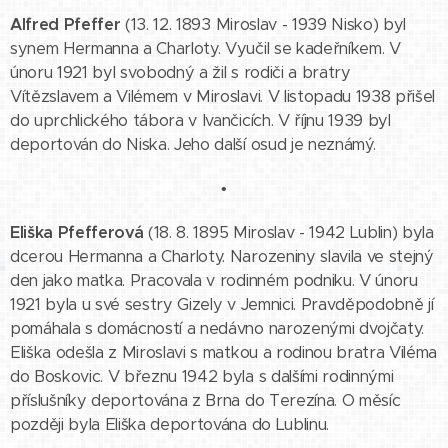
Alfred Pfeffer
(13. 12. 1893 Miroslav - 1939 Nisko) byl
synem Hermanna a Charloty. Vyučil se kadeřníkem. V
únoru 1921 byl svobodný a žil s rodiči a bratry
Vítězslavem a Vilémem v Miroslavi. V listopadu 1938 přišel
do uprchlického tábora v Ivančicích. V říjnu 1939 byl
deportován do Niska. Jeho další osud je neznámý.
•
Eliška Pfefferová
(18. 8. 1895 Miroslav - 1942 Lublin) byla
dcerou Hermanna a Charloty. Narozeniny slavila ve stejný
den jako matka. Pracovala v rodinném podniku. V únoru
1921 byla u své sestry Gizely v Jemnici. Pravděpodobně jí
pomáhala s domácností a nedávno narozenými dvojčaty.
Eliška odešla z Miroslavi s matkou a rodinou bratra Viléma
do Boskovic. V březnu 1942 byla s dalšími rodinnými
příslušníky deportována z Brna do Terezína. O měsíc
později byla Eliška deportována do Lublinu.