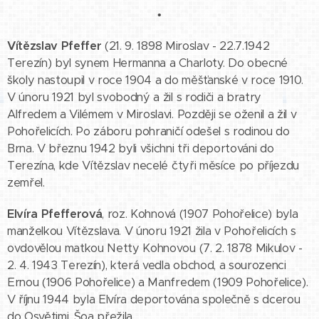
•
Vítězslav Pfeffer
(21. 9. 1898 Miroslav - 22.7.1942
Terezín) byl synem Hermanna a Charloty. Do obecné
školy nastoupil v roce 1904 a do měšťanské v roce 1910.
V únoru 1921 byl svobodný a žil s rodiči a bratry
Alfredem a Vilémem v Miroslavi. Později se oženil a žil v
Pohořelicích. Po záboru pohraničí odešel s rodinou do
Brna. V březnu 1942 byli všichni tři deportováni do
Terezína, kde Vítězslav necelé čtyři měsíce po příjezdu
zemřel.
Elvíra Pfefferová
, roz. Kohnová (1907 Pohořelice) byla
manželkou Vítězslava. V únoru 1921 žila v Pohořelicích s
ovdovělou matkou Netty Kohnovou (7. 2. 1878 Mikulov -
2. 4. 1943 Terezín), která vedla obchod, a sourozenci
Ernou (1906 Pohořelice) a Manfredem (1909 Pohořelice).
V říjnu 1944 byla Elvíra deportována společně s dcerou
do Osvětimi. Šoa přežila.