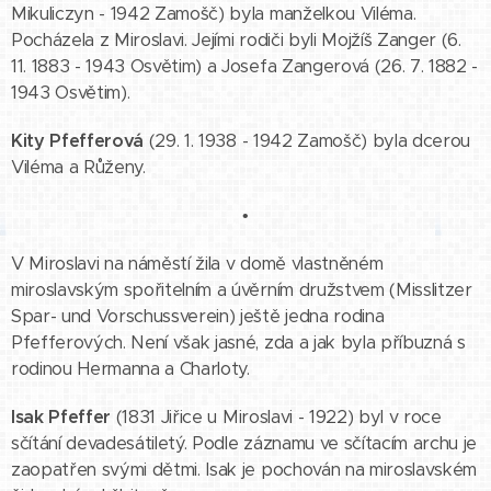
Mikuliczyn - 1942 Zamošč) byla manželkou Viléma.
Pocházela z Miroslavi. Jejími rodiči byli Mojžíš Zanger (6.
11. 1883 - 1943 Osvětim) a Josefa Zangerová (26. 7. 1882 -
1943 Osvětim).
Kity Pfefferová
(29. 1. 1938 - 1942 Zamošč) byla dcerou
Viléma a Růženy.
•
V Miroslavi na náměstí žila v domě vlastněném
miroslavským spořitelním a úvěrním družstvem (Misslitzer
Spar- und Vorschussverein) ještě jedna rodina
Pfefferových. Není však jasné, zda a jak byla příbuzná s
rodinou Hermanna a Charloty.
Isak Pfeffer
(1831 Jiřice u Miroslavi - 1922) byl v roce
sčítání devadesátiletý. Podle záznamu ve sčítacím archu je
zaopatřen svými dětmi. Isak je pochován na miroslavském