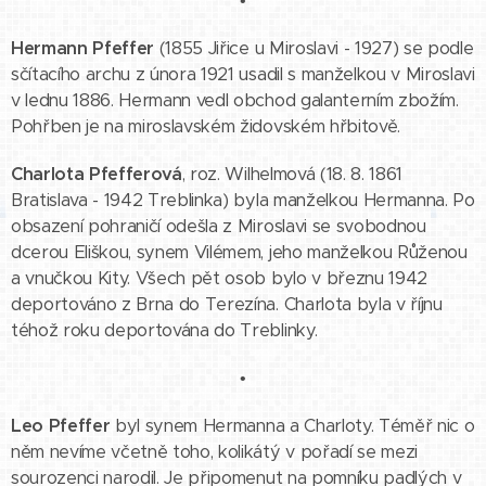
•
Hermann Pfeffer
(1855 Jiřice u Miroslavi - 1927) se podle
sčítacího archu z února 1921 usadil s manželkou v Miroslavi
v lednu 1886. Hermann vedl obchod galanterním zbožím.
Pohřben je na miroslavském židovském hřbitově.
Charlota Pfefferová
, roz. Wilhelmová (18. 8. 1861
Bratislava - 1942 Treblinka) byla manželkou Hermanna. Po
obsazení pohraničí odešla z Miroslavi se svobodnou
dcerou Eliškou, synem Vilémem, jeho manželkou Růženou
a vnučkou Kity. Všech pět osob bylo v březnu 1942
deportováno z Brna do Terezína. Charlota byla v říjnu
téhož roku deportována do Treblinky.
•
Leo Pfeffer
byl synem Hermanna a Charloty. Téměř nic o
něm nevíme včetně toho, kolikátý v pořadí se mezi
sourozenci narodil. Je připomenut na pomníku padlých v