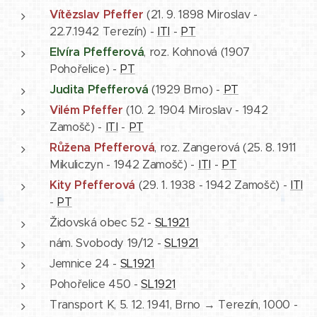
Vítězslav Pfeffer
(21. 9. 1898 Miroslav -
22.7.1942 Terezín) -
ITI
-
PT
Elvíra Pfefferová
, roz. Kohnová (1907
Pohořelice) -
PT
Judita Pfefferová
(1929 Brno) -
PT
Vilém Pfeffer
(10. 2. 1904 Miroslav - 1942
Zamošč) -
ITI
-
PT
Růžena Pfefferová
, roz. Zangerová (25. 8. 1911
Mikuliczyn - 1942 Zamošč) -
ITI
-
PT
Kity Pfefferová
(29. 1. 1938 - 1942 Zamošč) -
ITI
-
PT
Židovská obec 52 -
SL1921
nám. Svobody 19/12 -
SL1921
Jemnice 24 -
SL1921
Pohořelice 450 -
SL1921
Transport K, 5. 12. 1941, Brno → Terezín, 1000 -