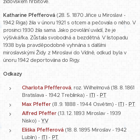
židovském hřbitově.
Katharine Pfefferová
(28. 5. 1870 Jiřice u Miroslavi -
1942 Riga) žila v únoru 1921 s otcem a pečovala o něho. V
prosinci 1930 žila sama. Jako povolání uvádí, že je
výšivkářka. Zůstala svobodná a bezdětná. V listopadu
1938 byla pravděpodobně vyhnána s dalšími
miroslavskými Židy z Miroslavi do Vídně, odkud byla v
únoru 1942 deportována do Rigy.
Odkazy
Charlota Pfefferová
, roz. Wilhelmová (18. 8. 1861
Bratislava - 1942 Treblinka) -
ITI
-
PT
Max Pfeffer
(8 .9. 1888 - 1944 Osvětim) -
ITI
-
PT
Alfred Pfeffer
(13. 12. 1893 Miroslav - 1939
Nisko) -
YV
Eliška Pfefferová
(18. 8. 1895 Miroslav - 1942
Lublin) -
ITI
-
PT