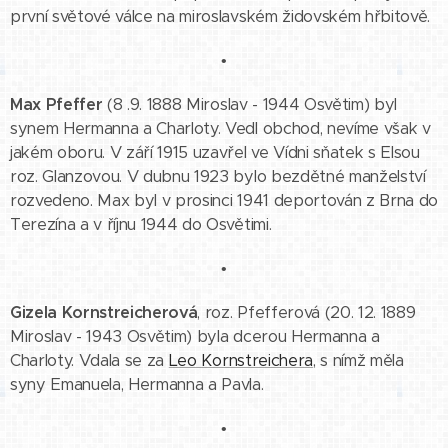
první světové válce na miroslavském židovském hřbitově.
•
Max Pfeffer
(8 .9. 1888 Miroslav - 1944 Osvětim) byl
synem Hermanna a Charloty. Vedl obchod, nevíme však v
jakém oboru. V září 1915 uzavřel ve Vídni sňatek s Elsou
roz. Glanzovou. V dubnu 1923 bylo bezdětné manželství
rozvedeno. Max byl v prosinci 1941 deportován z Brna do
Terezína a v říjnu 1944 do Osvětimi.
•
Gizela Kornstreicherová
, roz. Pfefferová (20. 12. 1889
Miroslav - 1943 Osvětim) byla dcerou Hermanna a
Charloty. Vdala se za
Leo Kornstreichera
, s nímž měla
syny Emanuela, Hermanna a Pavla.
•