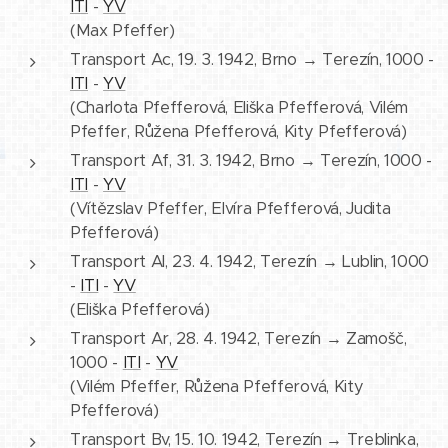
ITI
-
YV
(Max Pfeffer)
Transport Ac, 19. 3. 1942, Brno → Terezín, 1000 -
ITI
-
YV
(Charlota Pfefferová, Eliška Pfefferová, Vilém
Pfeffer, Růžena Pfefferová, Kity Pfefferová)
Transport Af, 31. 3. 1942, Brno → Terezín, 1000 -
ITI
-
YV
(Vítězslav Pfeffer, Elvíra Pfefferová, Judita
Pfefferová)
Transport Al, 23. 4. 1942, Terezín → Lublin, 1000
-
ITI
-
YV
(Eliška Pfefferová)
Transport Ar, 28. 4. 1942, Terezín → Zamošč,
1000 -
ITI
-
YV
(Vilém Pfeffer, Růžena Pfefferová, Kity
Pfefferová)
Transport Bv, 15. 10. 1942, Terezín → Treblinka,