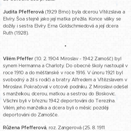
Judita Pfefferová
(1929 Brno) byla dcerou Vítězslava a
Elvíry. Šoa stejně jako její matka přežila. Konce války se
dožily i sestra Elvíry Erna Goldschmiedová a její dcera
Ruth (1928).
•
Vilém Pfeffer
(10. 2. 1904 Miroslav - 1942 Zamošč) byl
synem Hermanna a Charloty. Do obecné školy nastoupil v
roce 1910 a do měšťanské v roce 1916. V únoru 1921 byl
svobodný a žil s rodiči a bratry Alfredem a Vítězslavem v
Miroslavi. Pokračoval v otcově podniku. Z Miroslavi odešel
s manželkou, dcerou, matkou a sestrou do Boskovic.
Všichni byli v březnu 1942 deportováni do Terezína.
Vilém, jeho manželka a dcera byli o měsíc později
deportováni do Zamošče.
Růžena Pfefferová
, roz. Zangerová (25. 8. 1911