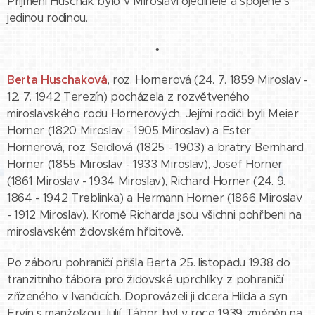
Příjmení Huschak bylo v Miroslavi ojedinělé a spojené s
jedinou rodinou.
•
Berta Huschaková
, roz. Hornerová (24. 7. 1859 Miroslav -
12. 7. 1942 Terezín) pocházela z rozvětveného
miroslavského rodu Hornerových. Jejími rodiči byli Meier
Horner (1820 Miroslav - 1905 Miroslav) a Ester
Hornerová, roz. Seidlová (1825 - 1903) a bratry Bernhard
Horner (1855 Miroslav - 1933 Miroslav), Josef Horner
(1861 Miroslav - 1934 Miroslav), Richard Horner (24. 9.
1864 - 1942 Treblinka) a Hermann Horner (1866 Miroslav
- 1912 Miroslav). Kromě Richarda jsou všichni pohřbeni na
miroslavském židovském hřbitově.
Po záboru pohraničí přišla Berta 25. listopadu 1938 do
tranzitního tábora pro židovské uprchlíky z pohraničí
zřízeného v Ivančicích. Doprovázeli ji dcera Hilda a syn
Ervín s manželkou Julií. Tábor byl v roce 1939 změněn na