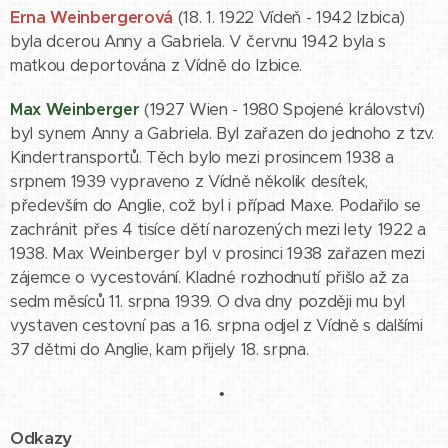
Erna Weinbergerová
(18. 1. 1922 Vídeň - 1942 Izbica)
byla dcerou Anny a Gabriela. V červnu 1942 byla s
matkou deportována z Vídně do Izbice.
Max Weinberger
(1927 Wien - 1980 Spojené království)
byl synem Anny a Gabriela. Byl zařazen do jednoho z tzv.
Kindertransportů. Těch bylo mezi prosincem 1938 a
srpnem 1939 vypraveno z Vídně několik desítek,
především do Anglie, což byl i případ Maxe. Podařilo se
zachránit přes 4 tisíce dětí narozených mezi lety 1922 a
1938. Max Weinberger byl v prosinci 1938 zařazen mezi
zájemce o vycestování. Kladné rozhodnutí přišlo až za
sedm měsíců 11. srpna 1939. O dva dny později mu byl
vystaven cestovní pas a 16. srpna odjel z Vídně s dalšími
37 dětmi do Anglie, kam přijely 18. srpna.
•
Odkazy