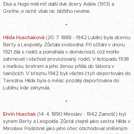
Elsa a Hugo měli mít další dvě dcery Adele (1913) a
Grethe, o nichž však nic bližšího nevíme.
•
Hilda Huschaková
(20. 7. 1888 - 1942 Lublin) byla dcerou
Berty a Leopoldy. Zůstala svobodná. Při sčítání v únoru
1921 žila s rodiči a pomáhala v domácnosti, což mohlo
zahrnovat i obchod provozovaný rodiči. V listopadu 1938
s matkou, bratrem a jeho ženou přišla do tábora v
Ivančicích. V březnu 1942 byli všichni čtyři deportováni do
Terezína. Hilda byla o měsíc později deportována do
Lublinu, kde zahynula.
•
Ervín Huschak
(14. 4. 1890 Miroslav - 1942 Zamošč) byl
synem Berty a Leopolda. Zůstal stejně jako sestra Hilda v
Miroslavi. Podobně jako jeho otec obchodoval smíšeným