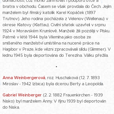
domácnosti, což mohlo zahrnovat i podporu otce a
bratra v obchodu. Časem se však provdala do Čech. Jejím
manželem byl římský katolík Karel Kopáček (1897
Trutnov). Jeho rodina pocházela z Velenov (Wellenau) v
okrese Klatovy (Klattau). Civilní sňatek uzavřeli v srpnu
1924 v Moravském Krumlově. Manželé žili později v Písku.
Patrně v létě 1944 byla Vilemína jako osoba ze
smíšeného manželství umístěna na nucené práce na
Hagibor v Praze, kde vězni zpracovávali slídu (Glimmer). V
lednu 1945 byla deportována do Terezína. Válku přežila.
•
Anna Weinbergerová
, roz. Huschaková (12. 7. 1893
Miroslav - 1942 Izbica) byla dcerou Berty a Leopolda.
Gabriel Weinberger
(2. 2. 1882 Frauenkirchen - 1939
Nisko) byl manželem Anny. V říjnu 1939 byl deportován
do Niska.