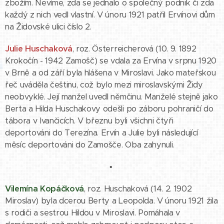
zbožím. Nevíme, zda se jednalo o společný podnik či zda
každý z nich vedl vlastní. V únoru 1921 patřil Ervínovi dům
na Židovské ulici číslo 2.
Julie Huschaková
, roz. Österreicherová (10. 9. 1892
Krokočín - 1942 Zamošč) se vdala za Ervína v srpnu 1920
v Brně a od září byla hlášena v Miroslavi. Jako mateřskou
řeč uváděla češtinu, což bylo mezi miroslavskými Židy
neobvyklé. Její manžel uvedl němčinu. Manželé stejně jako
Berta a Hilda Huschakovy odešli po záboru pohraničí do
tábora v Ivančicích. V březnu byli všichni čtyři
deportováni do Terezína. Ervín a Julie byli následující
měsíc deportováni do Zamošče. Oba zahynuli.
•
Vilemína Kopáčková
, roz. Huschaková (14. 2. 1902
Miroslav) byla dcerou Berty a Leopolda. V únoru 1921 žila
s rodiči a sestrou Hildou v Miroslavi. Pomáhala v