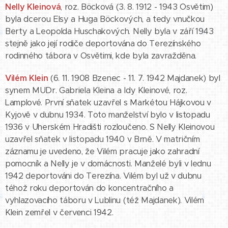
Nelly Kleinová
, roz. Böcková (3. 8. 1912 - 1943 Osvětim)
byla dcerou Elsy a Huga Böckových, a tedy vnučkou
Berty a Leopolda Huschakových. Nelly byla v září 1943
stejně jako její rodiče deportována do Terezínského
rodinného tábora v Osvětimi, kde byla zavražděna.
Vilém Klein
(6. 11. 1908 Bzenec - 11. 7. 1942 Majdanek) byl
synem MUDr. Gabriela Kleina a Idy Kleinové, roz.
Lamplové. První sňatek uzavřel s Markétou Hájkovou v
Kyjově v dubnu 1934. Toto manželství bylo v listopadu
1936 v Uherském Hradišti rozloučeno. S Nelly Kleinovou
uzavřel sňatek v listopadu 1940 v Brně. V matričním
záznamu je uvedeno, že Vilém pracuje jako zahradní
pomocník a Nelly je v domácnosti. Manželé byli v lednu
1942 deportováni do Terezína. Vilém byl už v dubnu
téhož roku deportován do koncentračního a
vyhlazovacího táboru v Lublinu (též Majdanek). Vilém
Klein zemřel v červenci 1942.