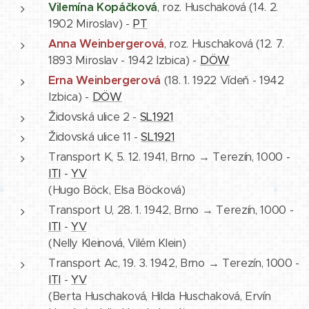
Vilemína Kopáčková
, roz. Huschaková (14. 2.
1902 Miroslav) -
PT
Anna Weinbergerová
, roz. Huschaková (12. 7.
1893 Miroslav - 1942 Izbica) -
DÖW
Erna Weinbergerová
(18. 1. 1922 Vídeň - 1942
Izbica) -
DÖW
Židovská ulice 2 -
SL1921
Židovská ulice 11 -
SL1921
Transport K, 5. 12. 1941, Brno → Terezín, 1000 -
ITI
-
YV
(Hugo Böck, Elsa Böcková)
Transport U, 28. 1. 1942, Brno → Terezín, 1000 -
ITI
-
YV
(Nelly Kleinová, Vilém Klein)
Transport Ac, 19. 3. 1942, Brno → Terezín, 1000 -
ITI
-
YV
(Berta Huschaková, Hilda Huschaková, Ervín