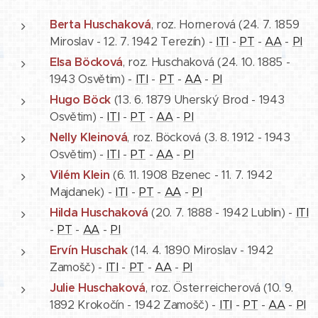
Berta Huschaková
, roz. Hornerová (24. 7. 1859
Miroslav - 12. 7. 1942 Terezín) -
ITI
-
PT
-
AA
-
PI
Elsa Böcková
, roz. Huschaková (24. 10. 1885 -
1943 Osvětim) -
ITI
-
PT
-
AA
-
PI
Hugo Böck
(13. 6. 1879 Uherský Brod - 1943
Osvětim) -
ITI
-
PT
-
AA
-
PI
Nelly Kleinová
, roz. Böcková (3. 8. 1912 - 1943
Osvětim) -
ITI
-
PT
-
AA
-
PI
Vilém Klein
(6. 11. 1908 Bzenec - 11. 7. 1942
Majdanek) -
ITI
-
PT
-
AA
-
PI
Hilda Huschaková
(20. 7. 1888 - 1942 Lublin) -
ITI
-
PT
-
AA
-
PI
Ervín Huschak
(14. 4. 1890 Miroslav - 1942
Zamošč) -
ITI
-
PT
-
AA
-
PI
Julie Huschaková
, roz. Österreicherová (10. 9.
1892 Krokočín - 1942 Zamošč) -
ITI
-
PT
-
AA
-
PI