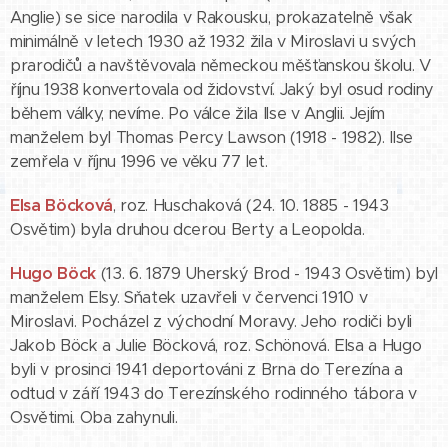
Anglie) se sice narodila v Rakousku, prokazatelně však
minimálně v letech 1930 až 1932 žila v Miroslavi u svých
prarodičů a navštěvovala německou měšťanskou školu. V
říjnu 1938 konvertovala od židovství. Jaký byl osud rodiny
během války, nevíme. Po válce žila Ilse v Anglii. Jejím
manželem byl Thomas Percy Lawson (1918 - 1982). Ilse
zemřela v říjnu 1996 ve věku 77 let.
Elsa Böcková
, roz. Huschaková (24. 10. 1885 - 1943
Osvětim) byla druhou dcerou Berty a Leopolda.
Hugo Böck
(13. 6. 1879 Uherský Brod - 1943 Osvětim) byl
manželem Elsy. Sňatek uzavřeli v červenci 1910 v
Miroslavi. Pocházel z východní Moravy. Jeho rodiči byli
Jakob Böck a Julie Böcková, roz. Schönová. Elsa a Hugo
byli v prosinci 1941 deportováni z Brna do Terezína a
odtud v září 1943 do Terezínského rodinného tábora v
Osvětimi. Oba zahynuli.