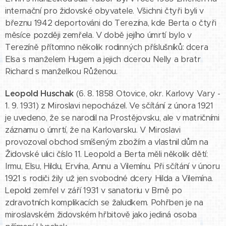
internační pro židovské obyvatele. Všichni čtyři byli v
březnu 1942 deportováni do Terezína, kde Berta o čtyři
měsíce později zemřela. V době jejího úmrtí bylo v
Terezíně přítomno několik rodinných příslušníků: dcera
Elsa s manželem Hugem a jejich dcerou Nelly a bratr
Richard s manželkou Růženou.
Leopold Huschak
(6. 8. 1858 Otovice, okr. Karlovy Vary -
1. 9. 1931) z Miroslavi nepocházel. Ve sčítání z února 1921
je uvedeno, že se narodil na Prostějovsku, ale v matričními
záznamu o úmrtí, že na Karlovarsku. V Miroslavi
provozoval obchod smíšeným zbožím a vlastnil dům na
Židovské ulici číslo 11. Leopold a Berta měli několik dětí:
Irmu, Elsu, Hildu, Ervína, Annu a Vilemínu. Při sčítání v únoru
1921 s rodiči žily už jen svobodné dcery Hilda a Vilemína.
Lepold zemřel v září 1931 v sanatoriu v Brně po
zdravotních komplikacích se žaludkem. Pohřben je na
miroslavském židovském hřbitově jako jediná osoba