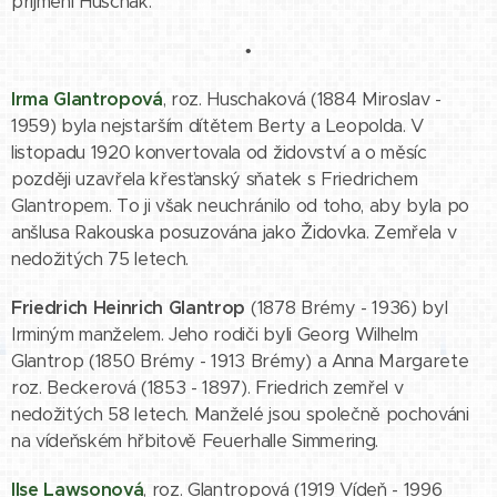
příjmení Huschak.
•
Irma Glantropová
, roz. Huschaková (1884 Miroslav -
1959) byla nejstarším dítětem Berty a Leopolda. V
listopadu 1920 konvertovala od židovství a o měsíc
později uzavřela křesťanský sňatek s Friedrichem
Glantropem. To ji však neuchránilo od toho, aby byla po
anšlusa Rakouska posuzována jako Židovka. Zemřela v
nedožitých 75 letech.
Friedrich Heinrich Glantrop
(1878 Brémy - 1936) byl
Irminým manželem. Jeho rodiči byli Georg Wilhelm
Glantrop (1850 Brémy - 1913 Brémy) a Anna Margarete
roz. Beckerová (1853 - 1897). Friedrich zemřel v
nedožitých 58 letech. Manželé jsou společně pochováni
na vídeňském hřbitově Feuerhalle Simmering.
Ilse Lawsonová
, roz. Glantropová (1919 Vídeň - 1996