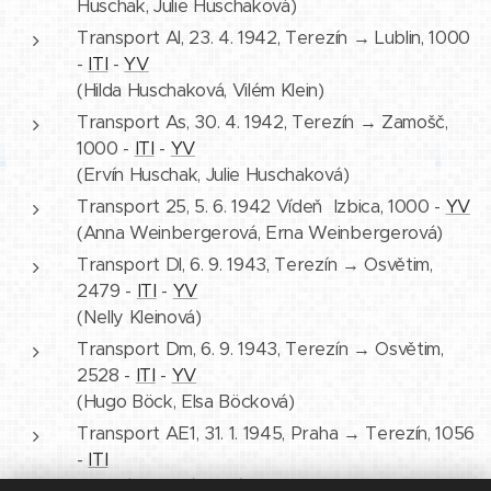
Huschak, Julie Huschaková)
Transport Al, 23. 4. 1942, Terezín → Lublin, 1000
-
ITI
-
YV
(Hilda Huschaková, Vilém Klein)
Transport As, 30. 4. 1942, Terezín → Zamošč,
1000 -
ITI
-
YV
(Ervín Huschak, Julie Huschaková)
Transport 25, 5. 6. 1942 Vídeň Izbica, 1000 -
YV
(Anna Weinbergerová, Erna Weinbergerová)
Transport Dl, 6. 9. 1943, Terezín → Osvětim,
2479 -
ITI
-
YV
(Nelly Kleinová)
Transport Dm, 6. 9. 1943, Terezín → Osvětim,
2528 -
ITI
-
YV
(Hugo Böck, Elsa Böcková)
Transport AE1, 31. 1. 1945, Praha → Terezín, 1056
-
ITI
(Vilemína Kopáčková)