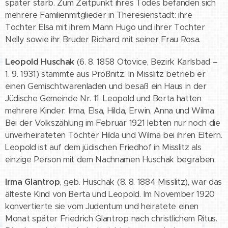
später starb. Zum Zeitpunkt ihres Todes befanden sich
mehrere Familienmitglieder in Theresienstadt: ihre
Tochter Elsa mit ihrem Mann Hugo und ihrer Tochter
Nelly sowie ihr Bruder Richard mit seiner Frau Rosa.
Leopold Huschak
(6. 8. 1858 Otovice, Bezirk Karlsbad –
1. 9. 1931) stammte aus Proßnitz. In Misslitz betrieb er
einen Gemischtwarenladen und besaß ein Haus in der
Jüdische Gemeinde Nr. 11. Leopold und Berta hatten
mehrere Kinder: Irma, Elsa, Hilda, Erwin, Anna und Wilma.
Bei der Volkszählung im Februar 1921 lebten nur noch die
unverheirateten Töchter Hilda und Wilma bei ihren Eltern.
Leopold ist auf dem jüdischen Friedhof in Misslitz als
einzige Person mit dem Nachnamen Huschak begraben.
Irma Glantrop
, geb. Huschak (8. 8. 1884 Misslitz), war das
älteste Kind von Berta und Leopold. Im November 1920
konvertierte sie vom Judentum und heiratete einen
Monat später Friedrich Glantrop nach christlichem Ritus.