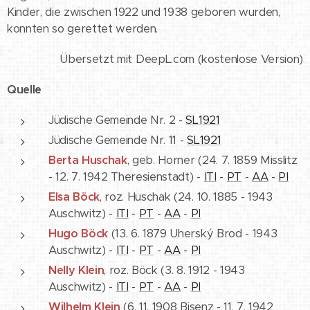
Kinder, die zwischen 1922 und 1938 geboren wurden,
konnten so gerettet werden.
Übersetzt mit DeepL.com (kostenlose Version)
Quelle
Jüdische Gemeinde Nr. 2 -
SL1921
Jüdische Gemeinde Nr. 11 -
SL1921
Berta Huschak
, geb. Horner (24. 7. 1859 Misslitz
- 12. 7. 1942 Theresienstadt) -
ITI
-
PT
-
AA
-
PI
Elsa Böck
, roz. Huschak (24. 10. 1885 - 1943
Auschwitz) -
ITI
-
PT
-
AA
-
PI
Hugo Böck
(13. 6. 1879 Uherský Brod - 1943
Auschwitz) -
ITI
-
PT
-
AA
-
PI
Nelly Klein
, roz. Böck (3. 8. 1912 - 1943
Auschwitz) -
ITI
-
PT
-
AA
-
PI
Wilhelm Klein
(6. 11. 1908 Bisenz - 11. 7. 1942