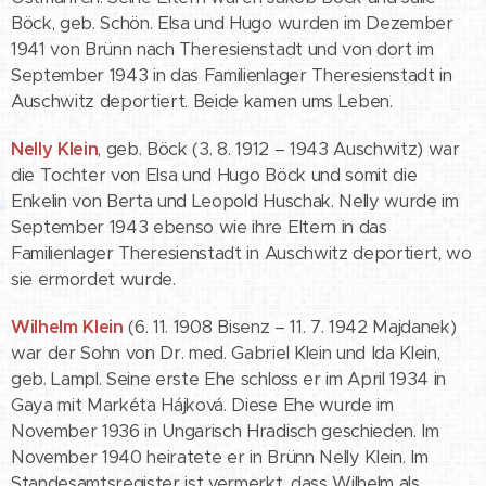
Böck, geb. Schön. Elsa und Hugo wurden im Dezember
1941 von Brünn nach Theresienstadt und von dort im
September 1943 in das Familienlager Theresienstadt in
Auschwitz deportiert. Beide kamen ums Leben.
Nelly Klein
, geb. Böck (3. 8. 1912 – 1943 Auschwitz) war
die Tochter von Elsa und Hugo Böck und somit die
Enkelin von Berta und Leopold Huschak. Nelly wurde im
September 1943 ebenso wie ihre Eltern in das
Familienlager Theresienstadt in Auschwitz deportiert, wo
sie ermordet wurde.
Wilhelm Klein
(6. 11. 1908 Bisenz – 11. 7. 1942 Majdanek)
war der Sohn von Dr. med. Gabriel Klein und Ida Klein,
geb. Lampl. Seine erste Ehe schloss er im April 1934 in
Gaya mit Markéta Hájková. Diese Ehe wurde im
November 1936 in Ungarisch Hradisch geschieden. Im
November 1940 heiratete er in Brünn Nelly Klein. Im
Standesamtsregister ist vermerkt, dass Wilhelm als