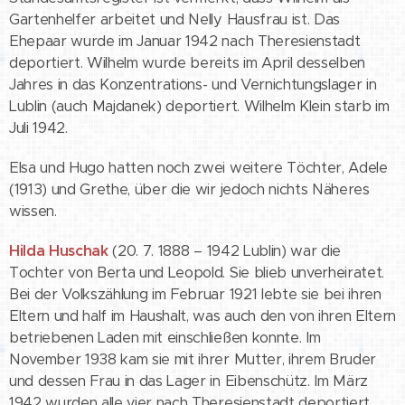
Gartenhelfer arbeitet und Nelly Hausfrau ist. Das
Ehepaar wurde im Januar 1942 nach Theresienstadt
deportiert. Wilhelm wurde bereits im April desselben
Jahres in das Konzentrations- und Vernichtungslager in
Lublin (auch Majdanek) deportiert. Wilhelm Klein starb im
Juli 1942.
Elsa und Hugo hatten noch zwei weitere Töchter, Adele
(1913) und Grethe, über die wir jedoch nichts Näheres
wissen.
Hilda Huschak
(20. 7. 1888 – 1942 Lublin) war die
Tochter von Berta und Leopold. Sie blieb unverheiratet.
Bei der Volkszählung im Februar 1921 lebte sie bei ihren
Eltern und half im Haushalt, was auch den von ihren Eltern
betriebenen Laden mit einschließen konnte. Im
November 1938 kam sie mit ihrer Mutter, ihrem Bruder
und dessen Frau in das Lager in Eibenschütz. Im März
1942 wurden alle vier nach Theresienstadt deportiert.