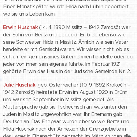
Einen Monat später wurde Hilda nach Lublin deportiert,
wo sie ums Leben kam.
Erwin Huschak
(14. 4. 1890 Misslitz – 1942 Zamošč) war
der Sohn von Berta und Leopold. Er blieb ebenso wie
seine Schwester Hilda in Misslitz. Ähnlich wie sein Vater
handelte er mit Gemischtwaren. Wir wissen nicht, ob es
sich um ein gemeinsames Unternehmen handelte oder ob
jeder von ihnen sein eigenes führte. Im Februar 1921
gehörte Erwin das Haus in der Jüdische Gemeinde Nr. 2.
Julie Huschak
, geb. Österreicher (10. 9. 1892 Krokočín –
1942 Zamošč) heiratete Erwin im August 1920 in Brünn
und war seit September in Misslitz gemeldet. Als
Muttersprache gab sie Tschechisch an, was unter den
Juden in Misslitz ungewöhnlich war. Ihr Ehemann gab
Deutsch an. Das Ehepaar wurde ebenso wie Berta und
Hilda Huschak nach der Annexion der Grenzgebiete in
das Lager in Eibenschütz gebracht. Im März wurden alle