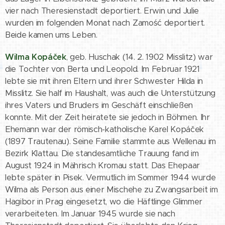
vier nach Theresienstadt deportiert. Erwin und Julie
wurden im folgenden Monat nach Zamość deportiert.
Beide kamen ums Leben.
Wilma Kopáček
, geb. Huschak (14. 2. 1902 Misslitz) war
die Tochter von Berta und Leopold. Im Februar 1921
lebte sie mit ihren Eltern und ihrer Schwester Hilda in
Misslitz. Sie half im Haushalt, was auch die Unterstützung
ihres Vaters und Bruders im Geschäft einschließen
konnte. Mit der Zeit heiratete sie jedoch in Böhmen. Ihr
Ehemann war der römisch-katholische Karel Kopáček
(1897 Trautenau). Seine Familie stammte aus Wellenau im
Bezirk Klattau. Die standesamtliche Trauung fand im
August 1924 in Mährisch Kromau statt. Das Ehepaar
lebte später in Pisek. Vermutlich im Sommer 1944 wurde
Wilma als Person aus einer Mischehe zu Zwangsarbeit im
Hagibor in Prag eingesetzt, wo die Häftlinge Glimmer
verarbeiteten. Im Januar 1945 wurde sie nach