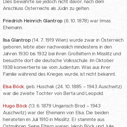
Dies bewahrte sie jedoch nicht davor, nach dem
Anschluss Österreichs als Jüdin zu gelten.
Friedrich Heinrich Glantrop
(6. 10. 1878) war Irmas
Ehemann.
Ilsa Glantrop
(14. 7. 1919 Wien) wurde zwar in Österreich
geboren, lebte aber nachweislich mindestens in den
Jahren 1930 bis 1932 bei ihren Großeltern in Misslitz und
besuchte dort die deutsche Volksschule. Im Oktober
1938 konvertierte sie vom Judentum. Was aus ihrer
Familie während des Krieges wurde, ist nicht bekannt.
Elsa Böck
, geb. Huschak (24. 10. 1885 – 1943 Auschwitz)
war die zweite Tochter von Berta und Leopold.
Hugo Böck
(13. 6. 1879 Ungarisch Brod – 1943
Auschwitz) war der Ehemann von Elsa. Die beiden
heirateten im Juli 1910 in Misslitz. Er stammte aus
Ostmähren. Seine Eltern waren Jakob Böck und Julie