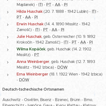
Majdanek) -
ITI
-
PT
-
AA
-
PI
Hilda Huschak
(20. 7. 1888 - 1942 Lublin) -
ITI
-
PT
-
AA
-
PI
Erwin Huschak
(14. 4. 1890 Misslitz - 1942
Zamošč) -
ITI
-
PT
-
AA
-
PI
Julie Huschak
, geb. Österreicher (10. 9. 1892
Krokočín - 1942 Zamošč) -
ITI
-
PT
-
AA
-
PI
Wilma Kopáček
, geb. Huschak (14. 2. 1902
Misslitz) -
PT
Anna Weinberger
, geb. Huschak (12. 7. 1893
Misslitz - 1942 Izbica) -
DÖW
Erna Weinberger
(18. 1. 1922 Wien - 1942 Izbica)
-
DÖW
Deutsch-tschechische Ortsnamen
Auschwitz - Osvětim, Bisenz - Bzenec, Brünn - Brno,
Eibenschütz - Ivančice, Gaya - Kyjov, Klattau - Klatovy,