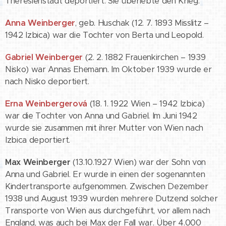
Theresienstadt deportiert. Sie überlebte den Krieg.
Anna Weinberger
, geb. Huschak (12. 7. 1893 Misslitz –
1942 Izbica) war die Tochter von Berta und Leopold.
Gabriel Weinberger
(2. 2. 1882 Frauenkirchen – 1939
Nisko) war Annas Ehemann. Im Oktober 1939 wurde er
nach Nisko deportiert.
Erna Weinbergerová
(18. 1. 1922 Wien – 1942 Izbica)
war die Tochter von Anna und Gabriel. Im Juni 1942
wurde sie zusammen mit ihrer Mutter von Wien nach
Izbica deportiert.
Max Weinberger
(13.10.1927 Wien) war der Sohn von
Anna und Gabriel. Er wurde in einen der sogenannten
Kindertransporte aufgenommen. Zwischen Dezember
1938 und August 1939 wurden mehrere Dutzend solcher
Transporte von Wien aus durchgeführt, vor allem nach
England, was auch bei Max der Fall war. Über 4.000