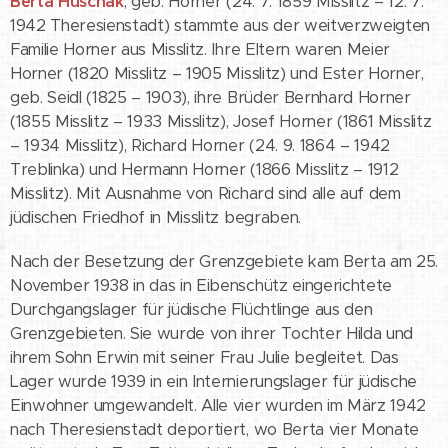
Berta Huschak
, geb. Horner (24. 7. 1859 Misslitz – 12. 7.
1942 Theresienstadt) stammte aus der weitverzweigten
Familie Horner aus Misslitz. Ihre Eltern waren Meier
Horner (1820 Misslitz – 1905 Misslitz) und Ester Horner,
geb. Seidl (1825 – 1903), ihre Brüder Bernhard Horner
(1855 Misslitz – 1933 Misslitz), Josef Horner (1861 Misslitz
– 1934 Misslitz), Richard Horner (24. 9. 1864 – 1942
Treblinka) und Hermann Horner (1866 Misslitz – 1912
Misslitz). Mit Ausnahme von Richard sind alle auf dem
jüdischen Friedhof in Misslitz begraben.
Nach der Besetzung der Grenzgebiete kam Berta am 25.
November 1938 in das in Eibenschütz eingerichtete
Durchgangslager für jüdische Flüchtlinge aus den
Grenzgebieten. Sie wurde von ihrer Tochter Hilda und
ihrem Sohn Erwin mit seiner Frau Julie begleitet. Das
Lager wurde 1939 in ein Internierungslager für jüdische
Einwohner umgewandelt. Alle vier wurden im März 1942
nach Theresienstadt deportiert, wo Berta vier Monate