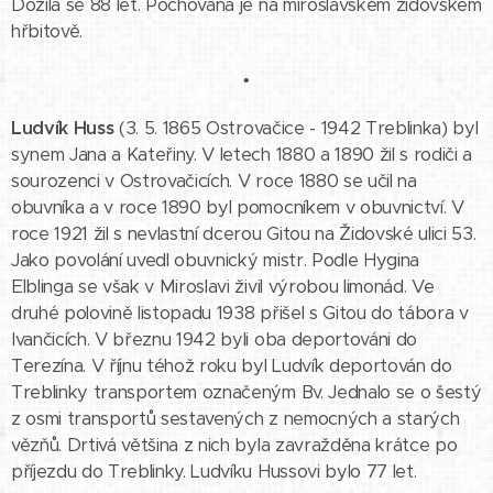
Dožila se 88 let. Pochována je na miroslavském židovském
hřbitově.
•
Ludvík Huss
(3. 5. 1865 Ostrovačice - 1942 Treblinka) byl
synem Jana a Kateřiny. V letech 1880 a 1890 žil s rodiči a
sourozenci v Ostrovačicích. V roce 1880 se učil na
obuvníka a v roce 1890 byl pomocníkem v obuvnictví. V
roce 1921 žil s nevlastní dcerou Gitou na Židovské ulici 53.
Jako povolání uvedl obuvnický mistr. Podle Hygina
Elblinga se však v Miroslavi živil výrobou limonád. Ve
druhé polovině listopadu 1938 přišel s Gitou do tábora v
Ivančicích. V březnu 1942 byli oba deportováni do
Terezína. V říjnu téhož roku byl Ludvík deportován do
Treblinky transportem označeným Bv. Jednalo se o šestý
z osmi transportů sestavených z nemocných a starých
vězňů. Drtivá většina z nich byla zavražděna krátce po
příjezdu do Treblinky. Ludvíku Hussovi bylo 77 let.