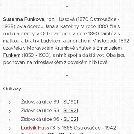
•
Susanna Funková
, roz. Hussová (1870 Ostrovačice -
1935) byla dcerou Jana a Kateřiny. V roce 1880 žila s
rodiči a bratry v Ostrovačicích, v roce 1890 tamtéž s
matkou a bratry Ludvíkem a Jindřichem. V listopadu 1892
uzavřela v Moravském Krumlově sňatek s
Emanuelem
Funkem
(1859 - 1933), s nímž spojila další život. Oba jsou
pochováni na miroslavském židovském hřbitově.
•
Odkazy
Židovská ulice 39 -
SL1921
Židovská ulice 53 -
SL1921
Židovská ulice 96 -
SL1921
Ludvík Huss
(3. 5. 1865 Ostrovačice - 1942