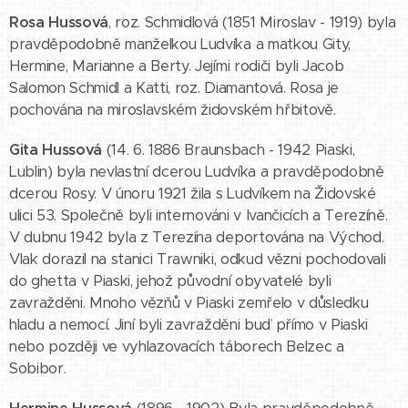
Rosa Hussová
, roz. Schmidlová (1851 Miroslav - 1919) byla
pravděpodobně manželkou Ludvíka a matkou Gity,
Hermine, Marianne a Berty. Jejími rodiči byli Jacob
Salomon Schmidl a Katti, roz. Diamantová. Rosa je
pochována na miroslavském židovském hřbitově.
Gita Hussová
(14. 6. 1886 Braunsbach - 1942 Piaski,
Lublin) byla nevlastní dcerou Ludvíka a pravděpodobně
dcerou Rosy. V únoru 1921 žila s Ludvíkem na Židovské
ulici 53. Společně byli internováni v Ivančicích a Terezíně.
V dubnu 1942 byla z Terezína deportována na Východ.
Vlak dorazil na stanici Trawniki, odkud vězni pochodovali
do ghetta v Piaski, jehož původní obyvatelé byli
zavražděni. Mnoho vězňů v Piaski zemřelo v důsledku
hladu a nemocí. Jiní byli zavražděni buď přímo v Piaski
nebo později ve vyhlazovacích táborech Belzec a
Sobibor.