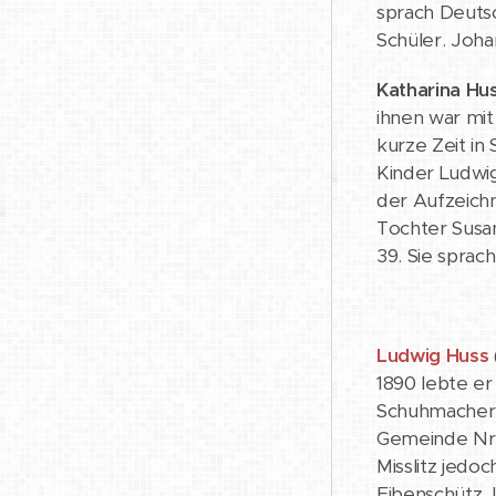
sprach Deutsc
Schüler. Joha
Katharina Hu
ihnen war mit
kurze Zeit in
Kinder Ludwig
der Aufzeichn
Tochter Susan
39. Sie sprac
Ludwig Huss
1890 lebte er
Schuhmacher u
Gemeinde Nr. 
Misslitz jedo
Eibenschütz.