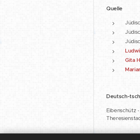
Quelle
Jüdis
Jüdis
Jüdis
Ludwi
Gita 
Maria
Deutsch-tsc
Eibenschütz -
Theresienstad