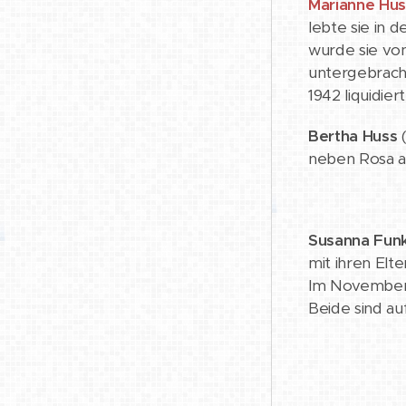
Marianne Hus
lebte sie in d
wurde sie von
untergebracht
1942 liquidi
Bertha Huss
(
neben Rosa au
Susanna Fun
mit ihren Elt
Im November 1
Beide sind au