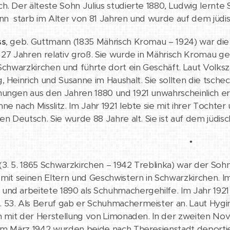
h. Der älteste Sohn Julius studierte 1880, Ludwig lern
nn starb im Alter von 81 Jahren und wurde auf dem jüdis
ss
, geb. Guttmann (1835 Mährisch Kromau – 1924) war die
 27 Jahren relativ groß. Sie wurde in Mährisch Kromau 
 Schwarzkirchen und führte dort ein Geschäft. Laut Volk
, Heinrich und Susanne im Haushalt. Sie sollten die tsch
ungen aus den Jahren 1880 und 1921 unwahrscheinlich ers
ne nach Misslitz. Im Jahr 1921 lebte sie mit ihrer Toch
hen Deutsch. Sie wurde 88 Jahre alt. Sie ist auf dem jüdisc
•
(3. 5. 1865 Schwarzkirchen – 1942 Treblinka) war der Soh
 mit seinen Eltern und Geschwistern in Schwarzkirchen. I
nd arbeitete 1890 als Schuhmachergehilfe. Im Jahr 1921 l
53. Als Beruf gab er Schuhmachermeister an. Laut Hygin 
ch mit der Herstellung von Limonaden. In der zweiten Nov
 Im März 1942 wurden beide nach Theresienstadt deport