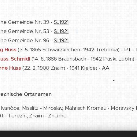
che Gemeinde Nr. 39 -
SL1921
che Gemeinde Nr. 53 -
SL1921
che Gemeinde Nr. 96 -
SL1921
g Huss
(3. 5. 1865 Schwarzkirchen- 1942 Treblinka) -
PT
-
Huss
-Schmidl
(14. 6. 1886 Braunsbach - 1942 Piaski, Lublin) 
nne Huss
(22. 2. 1900 Znaim - 1941 Kielce) -
AA
•
hechische Ortsnamen
 Ivančice, Misslitz - Miroslav, Mährisch Kromau - Moravský
t - Terezín, Znaim - Znojmo