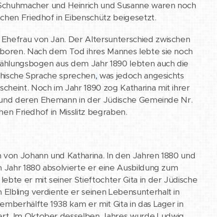
te Schuhmacher und Heinrich und Susanne waren noch
chen Friedhof in Eibenschütz beigesetzt.
 Ehefrau von Jan. Der Altersunterschied zwischen
geboren. Nach dem Tod ihres Mannes lebte sie noch
szählungsbogen aus dem Jahr 1890 lebten auch die
echische Sprache sprechen, was jedoch angesichts
cheint. Noch im Jahr 1890 zog Katharina mit ihrer
ter und deren Ehemann in der Jüdische Gemeinde Nr.
hen Friedhof in Misslitz begraben.
n von Johann und Katharina. In den Jahren 1880 und
m Jahr 1880 absolvierte er eine Ausbildung zum
ebte er mit seiner Stieftochter Gita in der Jüdische
Elbling verdiente er seinen Lebensunterhalt in
emberhälfte 1938 kam er mit Gita in das Lager in
iert. Im Oktober desselben Jahres wurde Ludwig