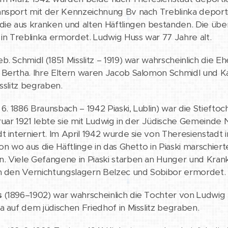
nsport mit der Kennzeichnung Bv nach Treblinka deporti
 die aus kranken und alten Häftlingen bestanden. Die ü
 in Treblinka ermordet. Ludwig Huss war 77 Jahre alt.
eb. Schmidl (1851 Misslitz – 1919) war wahrscheinlich die
Bertha. Ihre Eltern waren Jacob Salomon Schmidl und Kat
sslitz begraben.
 6. 1886 Braunsbach – 1942 Piaski, Lublin) war die Stieft
uar 1921 lebte sie mit Ludwig in der Jüdische Gemeinde 
t interniert. Im April 1942 wurde sie von Theresienstad
von wo aus die Häftlinge in das Ghetto in Piaski marsch
 Viele Gefangene in Piaski starben an Hunger und Krank
in den Vernichtungslagern Belzec und Sobibor ermordet.
s
(1896–1902) war wahrscheinlich die Tochter von Ludwig u
a auf dem jüdischen Friedhof in Misslitz begraben.