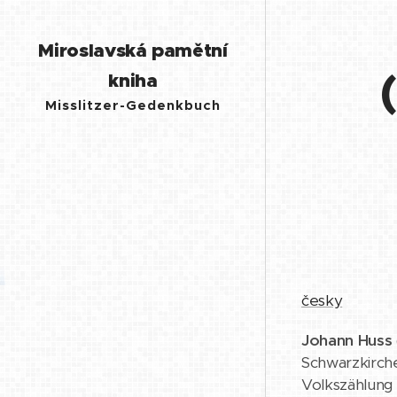
Miroslavská pamětní
kniha
Misslitzer-Gedenkbuch
česky
Johann Huss
Schwarzkirche
Volkszählung 