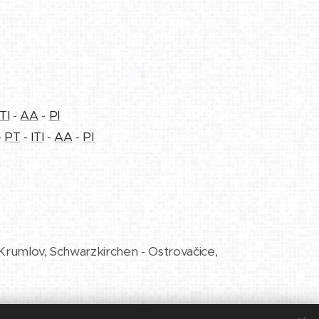
ITI
-
AA
-
PI
-
PT
-
ITI
-
AA
-
PI
 Krumlov, Schwarzkirchen - Ostrovačice,