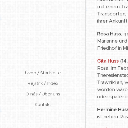
mit einem Tra
Transporten,
ihrer Ankunft
Rosa Huss
, g
Marianne und 
Friedhof in Mi
Gita Huss
(14.
Rosa. Im Febr
Úvod / Startseite
Theresienstad
Trawniki an, 
Rejstřík / Index
worden waren.
O nás / Über uns
oder später 
Kontakt
Hermine Hus
ist neben Ros