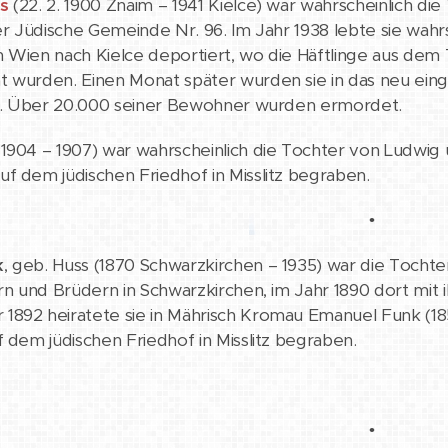
s
(22. 2. 1900 Znaim – 1941 Kielce) war wahrscheinlich di
er Jüdische Gemeinde Nr. 96. Im Jahr 1938 lebte sie wahrsc
 Wien nach Kielce deportiert, wo die Häftlinge aus dem T
 wurden. Einen Monat später wurden sie in das neu eing
ert. Über 20.000 seiner Bewohner wurden ermordet.
1904 – 1907) war wahrscheinlich die Tochter von Ludwig un
f dem jüdischen Friedhof in Misslitz begraben.
•
k
, geb. Huss (1870 Schwarzkirchen – 1935) war die Tochte
ern und Brüdern in Schwarzkirchen, im Jahr 1890 dort mit
892 heiratete sie in Mährisch Kromau Emanuel Funk (185
f dem jüdischen Friedhof in Misslitz begraben.
•