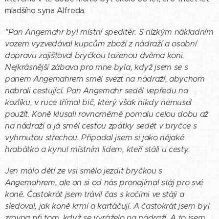
mladšího syna Alfreda.
"Pan Angemahr byl místní speditér. S nízkým nákladním
vozem vyzvedával kupcům zboží z nádraží a osobní
dopravu zajišťoval bryčkou taženou dvěma koni.
Nejkrásnější zábava pro mne byla, když jsem se s
panem Angemahrem směl svézt na nádraží, abychom
nabrali cestující. Pan Angemahr seděl vepředu na
kozlíku, v ruce třímal bič, který však nikdy nemusel
použít. Koně klusali rovnoměrně pomalu celou dobu až
na nádraží a já směl cestou zpátky sedět v bryčce s
vyhrnutou střechou. Připadal jsem si jako nějaké
hrabátko a kynul místním lidem, kteří stáli u cesty.
Jen málo dětí ze vsi smělo jezdit bryčkou s
Angemahrem, ale on si od nás pronajímal stáj pro své
koně. Častokrát jsem trávil čas s kočími ve stáji a
sledoval, jak koně krmí a kartáčují. A častokrát jsem byl
zrovna při tom, když se vyráželo na nádraží. A to jsem