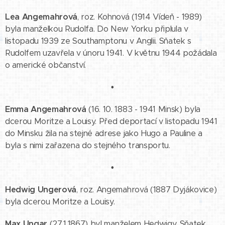
Lea Angemahrová
, roz. Kohnová (1914 Vídeň - 1989)
byla manželkou Rudolfa. Do New Yorku připlula v
listopadu 1939 ze Southamptonu v Anglii. Sňatek s
Rudolfem uzavřela v únoru 1941. V květnu 1944 požádala
o americké občanství.
•
Emma Angemahrová
(16. 10. 1883 - 1941 Minsk) byla
dcerou Moritze a Louisy. Před deportací v listopadu 1941
do Minsku žila na stejné adrese jako Hugo a Pauline a
byla s nimi zařazena do stejného transportu.
•
Hedwig Ungerová
, roz. Angemahrová (1887 Dyjákovice)
byla dcerou Moritze a Louisy.
Max Ungar
(27.1.1867) byl manželem Hedwigy. Sňatek