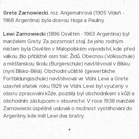
Grete Zarnowiecki
, roz. Angemahrová (1905 Vídeň -
1968 Argentina) byla dcerou Huga a Pauliny.
Lewi Zarnowiecki
(1896 Osvětim - 1963 Argentina) byl
manželem Grety. Za pozornost stojí, že jeho rodným
místem byla Osvětim v Malopolském vojvodství, kde před
válkou žilo přibližně osm tisíc Židů. Obecnou (Volksschule)
a měšťanskou školu (Bürgerschule) navštěvoval v Bílsku
(nyní Bílsko-Bělá). Obchodní učiliště (gewerbliche
Fortbildungsschule) navštěvoval ve Vídni. Lewi a Grete
uzavřeli sňatek roku 1929 ve Vídni. Lewi byl vyučený v
oboru zpracování kůže, později byl obchodníkem s kůží a
obchodním zástupcem v obuvnictví. V roce 1938 manželé
Zarnowiecki úspěšně usilovali o možnost vystěhování do
Argentiny, kde měl Lewi dva bratry.
•