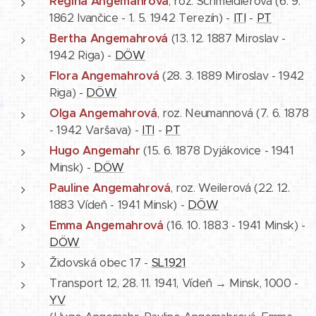
Regina Angemahrová
, roz. Schmeidlerová (6. 9.
1862 Ivančice - 1. 5. 1942 Terezín) -
ITI
-
PT
Bertha Angemahrová
(13. 12. 1887 Miroslav -
1942 Riga) -
DÖW
Flora Angemahrová
(28. 3. 1889 Miroslav - 1942
Riga) -
DÖW
Olga Angemahrová
, roz. Neumannová (7. 6. 1878
- 1942 Varšava) -
ITI
-
PT
Hugo Angemahr
(15. 6. 1878 Dyjákovice - 1941
Minsk) -
DÖW
Pauline Angemahrová
, roz. Weilerová (22. 12.
1883 Vídeň - 1941 Minsk) -
DÖW
Emma Angemahrová
(16. 10. 1883 - 1941 Minsk) -
DÖW
Židovská obec 17 -
SL1921
Transport 12, 28. 11. 1941, Vídeň → Minsk, 1000 -
YV