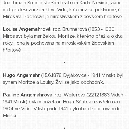
Joachima a Sofie a starším bratrem Karla. Nevíme, jakou
měl profesi, ani zda žil ve Vídni, k čemuž se přikláníme, či
Miroslavi. Pochován je miroslavském židovském hřbitově.
Louise Angemahrová
, roz. Brünnerová (1853 - 1930
Miroslav) byla manželkou Moritze, kterého přežila o dva
roky. I ona je pochována na miroslavském židovském
hřbitově.
•
Hugo Angemahr
(15.6.1878 Dyjákovice - 1941 Minsk) byl
synem Moritze a Louisy. Živil se jako obchodník.
Pauline Angemahrová
, roz. Weilerová (22.12.1883 Vídeň -
1941 Minsk) byla manželkou Huga. Sňatek uzavřeli roku
1904 ve Vídni. V listopadu 1941 byli oba deportováni do
Minsku.
•