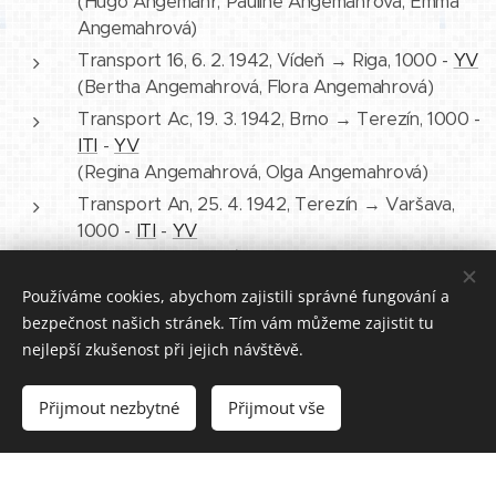
(Hugo Angemahr, Pauline Angemahrová, Emma
Angemahrová)
Transport 16, 6. 2. 1942, Vídeň → Riga, 1000 -
YV
(Bertha Angemahrová, Flora Angemahrová)
Transport Ac, 19. 3. 1942, Brno → Terezín, 1000 -
ITI
-
YV
(Regina Angemahrová, Olga Angemahrová)
Transport An, 25. 4. 1942, Terezín → Varšava,
1000 -
ITI
-
YV
(Olga Angemahrová)
Používáme cookies, abychom zajistili správné fungování a
bezpečnost našich stránek. Tím vám můžeme zajistit tu
nejlepší zkušenost při jejich návštěvě.
Přijmout nezbytné
Přijmout vše
Vytvořeno službou
Webnode
Cookies
Vytvořte si webové stránky zdarma!