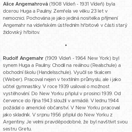
Alice Angemahrová
(1908 Vídeň - 1931 Vídeň) byla
dcerou Huga a Pauliny. Zemřela ve věku 23 let v
nemocnici. Pochována je jako jediná nositelka příjmení
Angemahr na vídeňském ústředním hřbitově v části starý
židovský hřbitov.
•
Rudolf Angemahr
(1909 Vídeň - 1964 New York) byl
synem Huga a Pauliny. Chodil na reálnou (Realschule) a
obchodní školu (Handelsschule). Vyučil se tkalcem
(Weber). Pracoval nejen v textilním průmyslu, ale i jako
učitel gymnastiky. V roce 1939 usiloval o možnost
vystěhování. Do New Yorku připlul v prosinci 1939. Od
července do října 1943 sloužil v armádě. V lednu 1944
požádal o americké občanství. V New Yorku pracoval
jako skladník. V srpnu 1956 připlul do New Yorku z
Argentiny. Je velmi pravděpodobné, že byl navštívit svou
sestru Gretu.