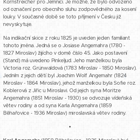
Kornstreicher pro Jemnici. Je možné, že bylo odvozeno
od označení pro obecního sluhu zodpovědného za kosení
louky. V současné době se toto příjmení v Česku již
nevyskytuje.
Na indikační skice z roku 1825 je uveden jeden familiant
tohoto jména. Jedná se o Josiase Angemahra (1780 -
1827 Miroslav) žijícího v domě číslo 45. Jako postavení
(Stand) má uvedeno Pinkeljud. Jeho manželkou byla
Victoria roz. Grünwaldová (1783 Miroslav - 1850 Miroslav).
Jedním z jejich dětí byl Joachim Wolf Angemahr (1824
Miroslav - 1864 Miroslav), jehož manželkou byla Sofie roz.
Koblerová z Jiřic u Miroslavi. Od jejich syna Moritze
Angemahra (1851 Miroslav - 1930) se odvozuje vídeňská
větev rodiny a od syna Karla Angemahra (1859
Běhařovice - 1936 Miroslav) miroslavská větev rodiny.
•