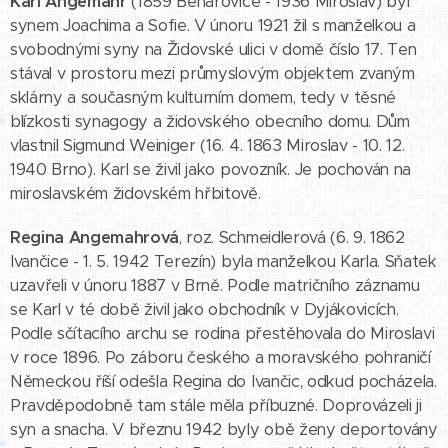
Karl Angemahr
(1859 Běhařovice - 1936 Miroslav) byl
synem Joachima a Sofie. V únoru 1921 žil s manželkou a
svobodnými syny na Židovské ulici v domě číslo 17. Ten
stával v prostoru mezi průmyslovým objektem zvaným
sklárny a současným kulturním domem, tedy v těsné
blízkosti synagogy a židovského obecního domu. Dům
vlastnil Sigmund Weiniger (16. 4. 1863 Miroslav - 10. 12.
1940 Brno). Karl se živil jako povozník. Je pochován na
miroslavském židovském hřbitově.
Regina Angemahrová
, roz. Schmeidlerová (6. 9. 1862
Ivančice - 1. 5. 1942 Terezín) byla manželkou Karla. Sňatek
uzavřeli v únoru 1887 v Brně. Podle matričního záznamu
se Karl v té době živil jako obchodník v Dyjákovicích.
Podle sčítacího archu se rodina přestěhovala do Miroslavi
v roce 1896. Po záboru českého a moravského pohraničí
Německou říší odešla Regina do Ivančic, odkud pocházela.
Pravděpodobně tam stále měla příbuzné. Doprovázeli ji
syn a snacha. V březnu 1942 byly obě ženy deportovány