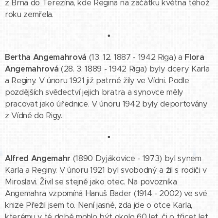
z Brna do Terezína, kde Regina na začátku května téhož
roku zemřela.
•
Bertha Angemahrová
(13. 12. 1887 - 1942 Riga) a
Flora
Angemahrová
(28. 3. 1889 - 1942 Riga) byly dcery Karla
a Reginy. V únoru 1921 již patrně žily ve Vídni. Podle
pozdějších svědectví jejich bratra a synovce měly
pracovat jako úřednice. V únoru 1942 byly deportovány
z Vídně do Rigy.
•
Alfred Angemahr
(1890 Dyjákovice - 1973) byl synem
Karla a Reginy. V únoru 1921 byl svobodný a žil s rodiči v
Miroslavi. Živil se stejně jako otec. Na povozníka
Angemahra vzpomíná Hanuš Bader (1914 - 2002) ve své
knize Přežil jsem to. Není jasné, zda jde o otce Karla,
kterému v té době mohlo být okolo 60 let, či o třicet let