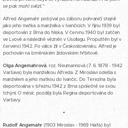
se pak mohl svézt."
Alfred Angemahr pobýval po záboru pohraničí stejně
jako jeho matka a manželka v Ivančicích. V říjnu 1939 byl
deportován z Brna do Niska. V červnu 1940 byl zatčen
ve Lvově a následně vězněn v Usollagu. Propuštěn byl v
červenci 1942. Po válce žil v Československu. Alfred je
pochován na brněnském židovském hřbitově.
Olga Angemahrová
, roz. Neumannová (7. 6. 1878 - 1942
Varšava) byla manželkou Alfreda. Z Miroslavi odešla s
manželem a jeho matkou do Ivančic. Do Terezína byla
deportována v březnu 1942 z Brna společně se svou
tchýní. O měsíc později byla Regina deportována do
Varšavy.
•
Rudolf Angemahr
(1903 Miroslav - 1969 Haifa) byl