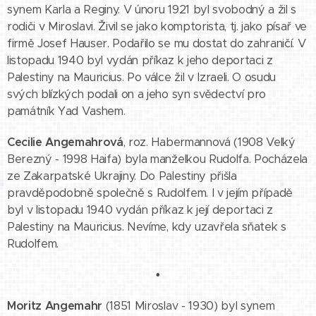
synem Karla a Reginy. V únoru 1921 byl svobodný a žil s
rodiči v Miroslavi. Živil se jako komptorista, tj. jako písař ve
firmě Josef Hauser. Podařilo se mu dostat do zahraničí. V
listopadu 1940 byl vydán příkaz k jeho deportaci z
Palestiny na Mauricius. Po válce žil v Izraeli. O osudu
svých blízkých podali on a jeho syn svědectví pro
památník Yad Vashem.
Cecilie Angemahrová
, roz. Habermannová (1908 Velký
Berezný - 1998 Haifa) byla manželkou Rudolfa. Pocházela
ze Zakarpatské Ukrajiny. Do Palestiny přišla
pravděpodobně společně s Rudolfem. I v jejím případě
byl v listopadu 1940 vydán příkaz k její deportaci z
Palestiny na Mauricius. Nevíme, kdy uzavřela sňatek s
Rudolfem.
•
Moritz Angemahr
(1851 Miroslav - 1930) byl synem