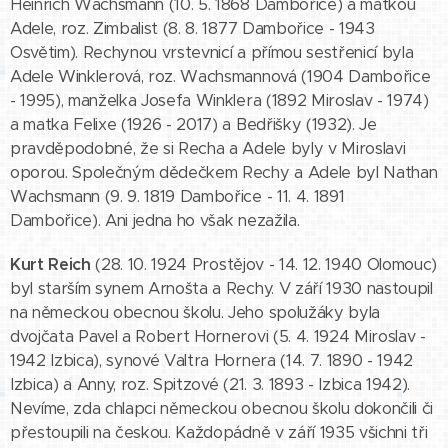
Heinrich Wachsmann (10. 5. 1868 Dambořice) a matkou
Adele, roz. Zimbalist (8. 8. 1877 Dambořice - 1943
Osvětim). Rechynou vrstevnicí a přímou sestřenicí byla
Adele Winklerová, roz. Wachsmannová (1904 Dambořice
- 1995), manželka Josefa Winklera (1892 Miroslav - 1974)
a matka Felixe (1926 - 2017) a Bedřišky (1932). Je
pravděpodobné, že si Recha a Adele byly v Miroslavi
oporou. Společným dědečkem Rechy a Adele byl Nathan
Wachsmann (9. 9. 1819 Dambořice - 11. 4. 1891
Dambořice). Ani jedna ho však nezažila.
Kurt Reich
(28. 10. 1924 Prostějov - 14. 12. 1940 Olomouc)
byl starším synem Arnošta a Rechy. V září 1930 nastoupil
na německou obecnou školu. Jeho spolužáky byla
dvojčata Pavel a Robert Hornerovi (5. 4. 1924 Miroslav -
1942 Izbica), synové Valtra Hornera (14. 7. 1890 - 1942
Izbica) a Anny, roz. Spitzové (21. 3. 1893 - Izbica 1942).
Nevíme, zda chlapci německou obecnou školu dokončili či
přestoupili na českou. Každopádně v září 1935 všichni tři