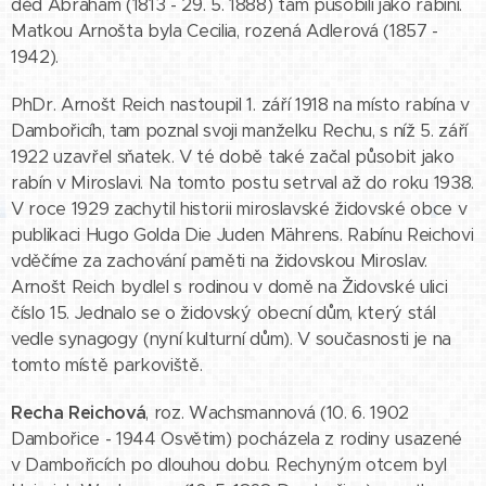
děd Abraham (1813 - 29. 5. 1888) tam působili jako rabíni.
Matkou Arnošta byla Cecilia, rozená Adlerová (1857 -
1942).
PhDr. Arnošt Reich nastoupil 1. září 1918 na místo rabína v
Dambořicíh, tam poznal svoji manželku Rechu, s níž 5. září
1922 uzavřel sňatek. V té době také začal působit jako
rabín v Miroslavi. Na tomto postu setrval až do roku 1938.
V roce 1929 zachytil historii miroslavské židovské obce v
publikaci Hugo Golda Die Juden M¨¨ahrens. Rabínu Reichovi
vděčíme za zachování paměti na židovskou Miroslav.
Arnošt Reich bydlel s rodinou v domě na Židovské ulici
číslo 15. Jednalo se o židovský obecní dům, který stál
vedle synagogy (nyní kulturní dům). V současnosti je na
tomto místě parkoviště.
Recha Reichová
, roz. Wachsmannová (10. 6. 1902
Dambořice - 1944 Osvětim) pocházela z rodiny usazené
v Dambořicích po dlouhou dobu. Rechyným otcem byl