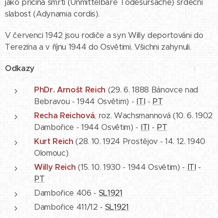
jako příčina smrti (Unmittelbare Todesursache) srdeční
slabost (Adynamia cordis).
V červenci 1942 jsou rodiče a syn Willy deportováni do
Terezína a v říjnu 1944 do Osvětimi. Všichni zahynuli.
Odkazy
PhDr. Arnošt Reich
(29. 6. 1888 Bánovce nad
Bebravou - 1944 Osvětim) -
ITI
-
PT
Recha Reichová
, roz. Wachsmannová (10. 6. 1902
Dambořice - 1944 Osvětim) -
ITI
-
PT
Kurt Reich
(28. 10. 1924 Prostějov - 14. 12. 1940
Olomouc)
Willy Reich
(15. 10. 1930 - 1944 Osvětim) -
ITI
-
PT
Dambořice 406 -
SL1921
Dambořice 411/12 -
SL1921