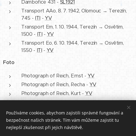
Dambořice 431 -
SL1921
Transport AAo, 8. 7. 1942, Olomouc → Terezín,
745 -
ITI
-
YV
Transport Em, 1. 10. 1944, Terezín → Osvětim,
1500 -
ITI
-
YV
Transport Eo, 6. 10. 1944, Terezín → Osvětim,
1550 -
ITI
-
YV
Foto
Photograph of Reich, Ernst -
YV
Photograph of Reich, Recha -
YV
Photograph of Reich, Kurt -
YV
Photograph of Reich, Willy -
YV
Používáme cookies, abychom zajistili správné fungování a
bezpečnost našich stránek. Tím vám můžeme zajistit tu
nejlepší zkušenost při jejich návštěvě.