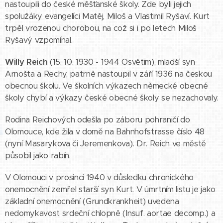
nastoupili do české měšťanské školy. Zde byli jejich
spolužáky evangelíci Matěj, Miloš a Vlastimil Ryšaví. Kurt
trpěl vrozenou chorobou, na což si i po letech Miloš
Ryšavý vzpomínal.
Willy Reich
(15. 10. 1930 - 1944 Osvětim), mladší syn
Arnošta a Rechy, patrně nastoupil v září 1936 na českou
obecnou školu. Ve školních výkazech německé obecné
školy chybí a výkazy české obecné školy se nezachovaly.
Rodina Reichových odešla po záboru pohraničí do
Olomouce, kde žila v domě na Bahnhofstrasse číslo 48
(nyní Masarykova či Jeremenkova). Dr. Reich ve městě
působil jako rabín.
V Olomouci v prosinci 1940 v důsledku chronického
onemocnění zemřel starší syn Kurt. V úmrtním listu je jako
základní onemocnění (Grundkrankheit) uvedena
nedomykavost srdeční chlopně (Insuf. aortae decomp.) a