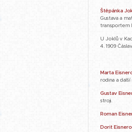
Štěpánka Jo
Gustava a mat
transportem 
U Joklů v Kad
4. 1909 Čásla
Marta Eisner
rodina a další
Gustav Eisne
stroji.
Roman Eisne
Dorit Eisner