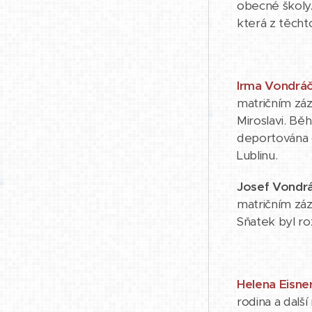
obecné školy.
která z těchto
Irma Vondrá
matričním záz
Miroslavi. Bě
deportována d
Lublinu.
Josef Vondr
matričním záz
Sňatek byl r
Helena Eisne
rodina a další