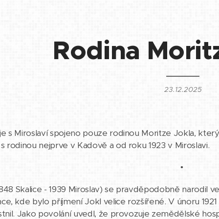
Rodina Morit
23.12.2025
je s Miroslaví spojeno pouze rodinou Moritze Jokla, který s
l s rodinou nejprve v Kadově a od roku 1923 v Miroslavi.
•
848 Skalice - 1939 Miroslav) se pravděpodobně narodil ve 
e, kde bylo příjmení Jokl velice rozšířené. V únoru 1921
astnil. Jako povolání uvedl, že provozuje zemědělské hos