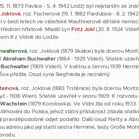
5. 11. 1873 Pavlice - 5. 4. 1942 Lodž) byl nejstarším ze
 Joklová
, roz. Fischerová (19. 1. 1882 Pardubice - 8. 2. 194
 v šesti letech ve vídeňské Mauthnerově dětské nemocni
tředním hřbitově. Mladší syn
Fritz Jokl
(20. 8. 1924 Vídeň
rtem 8 z Vídně do Lodže.
hwalterová
, roz. Joklová (1879 Skalice) byla dcerou Moritz
l
Abraham Buchwalter
(1864 - 1929 Vídeň). Sňatek uzavřel
d Buchwalter
(1909 Vídeň). V květnu a červnu 1939 Hermin
. Šoa přežila. Osud syna Siegfrieda je neznámý.
teinová
, roz. Joklová (1883 Trstěnice) byla dcerou Mori
č - 1936 Wien). Sňatek uzavřeli v únoru 1909. K rozvod
Wachstein
(1879 Korolowka). Ve Vídni žila od roku 1933. D
ystěhování do Polska, jehož státní příslušnost získala sň
jí pravděpodobně odjet podařilo. Další osud Netty a Ab
ou adresu jako její starší sestra Hermine, tedy Große M
bvodu.