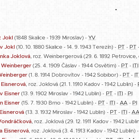
•
z Jokl
(1848 Skalice - 1939 Miroslav) -
YV
v Jokl
(10. 10. 1880 Skalice - 14. 9. 1943 Terezín) -
PT
-
PT
nka Joklová
, roz. Weinbergerová (29. 6. 1892 Petrovice,
 Weinberger
(25. 4. 1909 Čáslav - 1944 Osvětim) -
PT
-
ITI
Weinberger
(1. 8. 1914 Dobrovítov - 1942 Sobibor) -
PT
-
IT
 Eisnerová
, roz. Joklová (21. 1. 1910 Kadov - 1942 Lublin) -
v Eisner
(13. 9. 1902 Miroslav - 1942 Lublin) -
PT
-
ITI
-
PI
 Eisner
(15. 7. 1930 Brno - 1942 Lublin) -
PT
-
ITI
-
AA
-
PI
 Eisnerová
(13. 3. 1932 Miroslav - 1942 Lublin) -
PT
-
ITI
-
A
Vondráčková
, roz. Joklová (29. 12. 1911 Kadov - 1942 Lubli
a Eisnerová
, roz. Joklová (3. 4. 1913 Kadov - 1942 Lublin) 