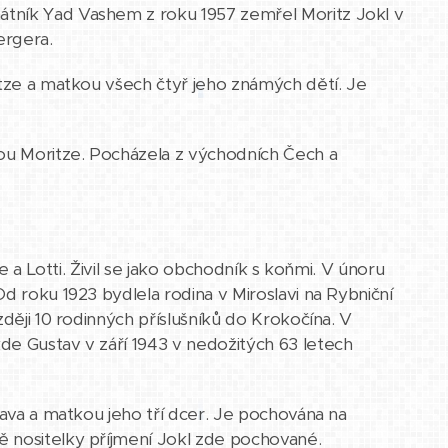
átník Yad Vashem z roku 1957 zemřel Moritz Jokl v
ergera.
itze a matkou všech čtyř jeho známých dětí. Je
kou Moritze. Pocházela z východních Čech a
e a Lotti. Živil se jako obchodník s koňmi. V únoru
d roku 1923 bydlela rodina v Miroslavi na Rybniční
ději 10 rodinných příslušníků do Krokočína. V
de Gustav v září 1943 v nedožitých 63 letech
stava a matkou jeho tří dcer. Je pochována na
ě nositelky příjmení Jokl zde pochované.