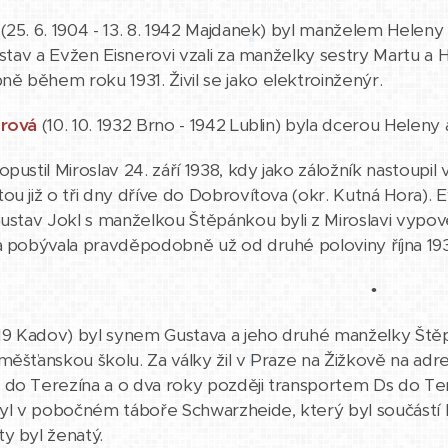
(25. 6. 1904 - 13. 8. 1942 Majdanek) byl manželem Helen
Gustav a Evžen Eisnerovi vzali za manželky sestry Martu a
 během roku 1931. Živil se jako elektroinženýr.
erová
(10. 10. 1932 Brno - 1942 Lublin) byla dcerou Heleny
opustil Miroslav 24. září 1938, kdy jako záložník nastoup
ou již o tři dny dříve do Dobrovítova (okr. Kutná Hora). 
Gustav Jokl s manželkou Štěpánkou byli z Miroslavi vypov
a pobývala pravděpodobně už od druhé poloviny října 19
•
19 Kadov) byl synem Gustava a jeho druhé manželky Štěp
měšťanskou školu. Za války žil v Praze na Žižkově na adr
 do Terezína a o dva roky později transportem Ds do Te
l v pobočném táboře Schwarzheide, který byl součástí 
y byl ženatý.