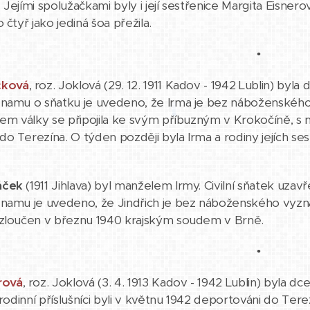
 Jejími spolužačkami byly i její sestřenice Margita Eisne
 čtyř jako jediná šoa přežila.
•
čková
, roz. Joklová (29. 12. 1911 Kadov - 1942 Lublin) byl
namu o sňatku je uvedeno, že Irma je bez náboženského 
hem války se připojila ke svým příbuzným v Krokočíně, s
o Terezína. O týden později byla Irma a rodiny jejích s
áček
(1911 Jihlava) byl manželem Irmy. Civilní sňatek uza
namu je uvedeno, že Jindřich je bez náboženského vyzná
ozloučen v březnu 1940 krajským soudem v Brně.
•
rová
, roz. Joklová (3. 4. 1913 Kadov - 1942 Lublin) byla d
 rodinní příslušníci byli v květnu 1942 deportováni do Tere