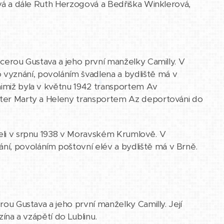
rová a dále Ruth Herzogová a Bedřiška Winklerová,
a dcerou Gustava a jeho první manželky Camilly. V
vyznání, povoláním švadlena a bydliště má v
 nimiž byla v květnu 1942 transportem Av
ester Marty a Heleny transportem Az deportováni do
vřeli v srpnu 1938 v Moravském Krumlově. V
ní, povoláním poštovní elév a bydliště má v Brně.
cerou Gustava a jeho první manželky Camilly. Její
zína a vzápětí do Lublinu.