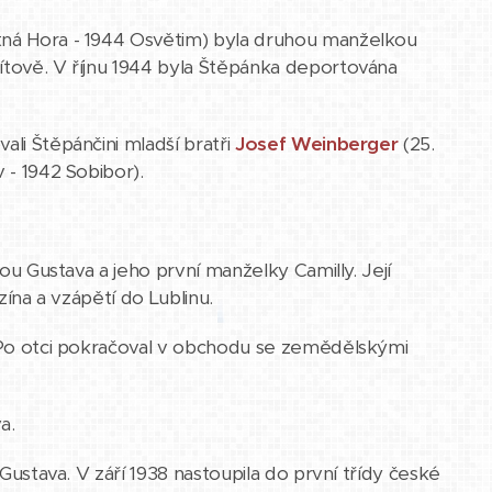
Kutná Hora - 1944 Osvětim) byla druhou manželkou
ítově. V říjnu 1944 byla Štěpánka deportována
ali Štěpánčini mladší bratři
Josef Weinberger
(25.
v - 1942 Sobibor).
erou Gustava a jeho první manželky Camilly. Její
zína a vzápětí do Lublinu.
. Po otci pokračoval v obchodu se zemědělskými
a.
 Gustava. V září 1938 nastoupila do první třídy české