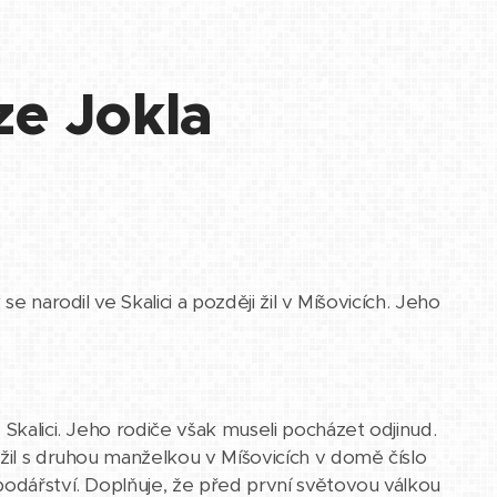
ze Jokla
e narodil ve Skalici a později žil v Míšovicích. Jeho
Skalici. Jeho rodiče však museli pocházet odjinud.
 žil s druhou manželkou v Míšovicích v domě číslo
podářství. Doplňuje, že před první světovou válkou