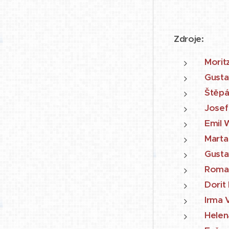
Zdroje:
Morit
Gusta
Štěpá
Josef
Emil 
Marta
Gusta
Roman
Dorit
Irma 
Helen