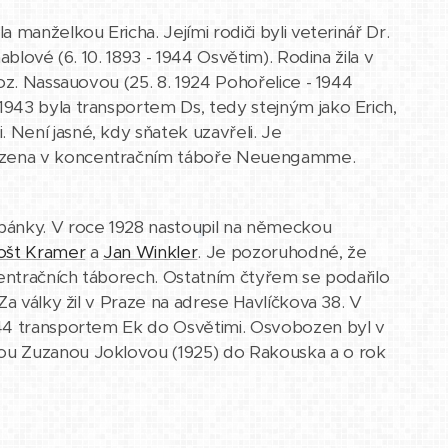
 manželkou Ericha. Jejími rodiči byli veterinář Dr.
blové (6. 10. 1893 - 1944 Osvětim). Rodina žila v
oz. Nassauovou (25. 8. 1924 Pohořelice - 1944
943 byla transportem Ds, tedy stejným jako Erich,
Není jasné, kdy sňatek uzavřeli. Je
bozena v koncentračním táboře Neuengamme.
pánky. V roce 1928 nastoupil na německou
ošt Kramer
a
Jan Winkler
. Je pozoruhodné, že
centračních táborech. Ostatním čtyřem se podařilo
Za války žil v Praze na adrese Havlíčkova 38. V
944 transportem Ek do Osvětimi. Osvobozen byl v
ou Zuzanou Joklovou (1925) do Rakouska a o rok