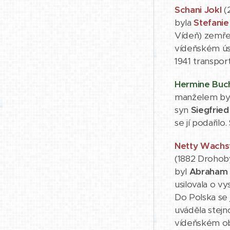
Schani Jokl
(2
byla
Stefanie
Vídeň) zemřel
vídeňském ús
1941 transpo
Hermine Buc
manželem by
syn
Siegfrie
se jí podařilo
Netty Wachs
(1882 Drohoby
byl
Abraham 
usilovala o v
Do Polska se 
uváděla stejn
vídeňském o