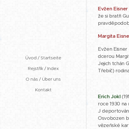
Evžen Eisner
že si bratři 
pravděpodobně
Margita Eisn
Evžen Eisner 
dcerou Margit
Úvod / Startseite
Jejich tchán 
Rejstřík / Index
Třebíč) rodin
O nás / Über uns
Kontakt
Erich Jokl
(19
roce 1930 na 
J deportován
Osvobozen by
vězeňské kart