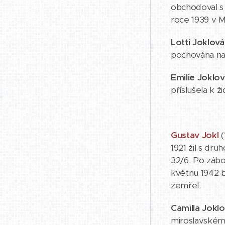
obchodoval s
roce 1939 v Mi
Lotti Joklová
pochována na
Emilie Joklov
příslušela k 
Gustav Jokl
(
1921 žil s dr
32/6. Po zábo
květnu 1942 b
zemřel.
Camilla Jokl
miroslavském 