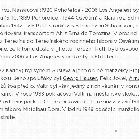
, roz. Nassauová (1920 Pohořelice - 2006 Los Angeles) byla
(5. 10. 1889 Pohořelice - 1944 Osvětim) a Klára roz. Schna
dubnu 1942 byla Ruth s rodiči a sestrou Evou Schönovou, r
rtována transportem Ah z Brna do Terezína. V prosinci 1
 Terezína do Terezínského rodinného tábora v Osvětimi. 
é, že k tomu došlo v ghettu Terezín. Ruth byla osvo
ětnu 2006 v Los Angeles v nedožitých 86 letech.
22 Kadov) byl synem Gustava a jeho druhé manželky Ště
kolu. Jeho spolužáky byli
Georg Hauser
, Felix Jokel,
Arn
ů šoa přežilo. Valtr byl však jediný z nich vězněn v kon
raničí. V roce 1933 pokračoval Valtr na měšťanské škole. 
2 byl transportem Cc deportován do Terezína a v září 1
m táboře Mittelbau-Dora. V lednu 1949 odešel s manželk
trálie.
•