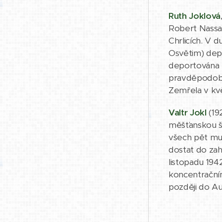
Ruth Joklová
Robert Nassau 
Chrlicích. V 
Osvětim) depo
deportována z
pravděpodobn
Zemřela v kv
Valtr Jokl
(19
měšťanskou š
všech pět muž
dostat do zah
listopadu 194
koncentrační
později do Aus