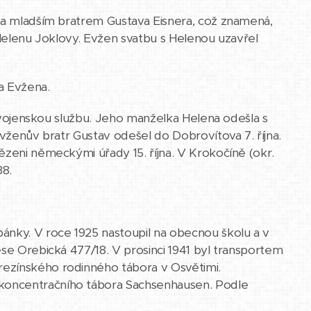
y a mladším bratrem Gustava Eisnera, což znamená,
 Helenu Joklovy. Evžen svatbu s Helenou uzavřel
 a Evžena.
il vojenskou službu. Jeho manželka Helena odešla s
Evženův bratr Gustav odešel do Dobrovítova 7. října.
ězeni německými úřady 15. října. V Krokočíně (okr.
38.
ánky. V roce 1925 nastoupil na obecnou školu a v
ese Orebická 477/18. V prosinci 1941 byl transportem
rezínského rodinného tábora v Osvětimi.
koncentračního tábora Sachsenhausen. Podle