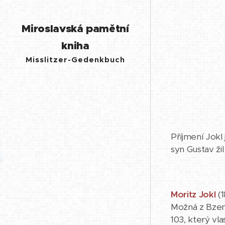
Miroslavská pamětní
kniha
Misslitzer-Gedenkbuch
Příjmení Jokl 
syn Gustav ži
Moritz Jokl
(1
Možná z Bzenc
103, který vl