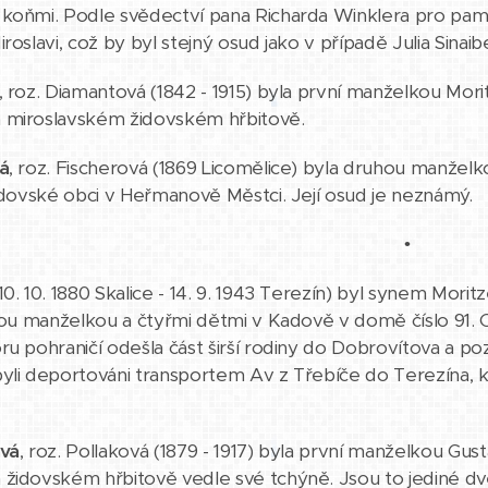
 koňmi. Podle svědectví pana Richarda Winklera pro pam
roslavi, což by byl stejný osud jako v případě Julia Sinaib
, roz. Diamantová (1842 - 1915) byla první manželkou Mor
 miroslavském židovském hřbitově.
á
, roz. Fischerová (1869 Licomělice) byla druhou manžel
židovské obci v Heřmanově Městci. Její osud je neznámý.
•
10. 10. 1880 Skalice - 14. 9. 1943 Terezín) byl synem Moritz
uhou manželkou a čtyřmi dětmi v Kadově v domě číslo 91. O
ru pohraničí odešla část širší rodiny do Dobrovítova a poz
yli deportováni transportem Av z Třebíče do Terezína, k
ová
, roz. Pollaková (1879 - 1917) byla první manželkou Gu
židovském hřbitově vedle své tchýně. Jsou to jediné dv