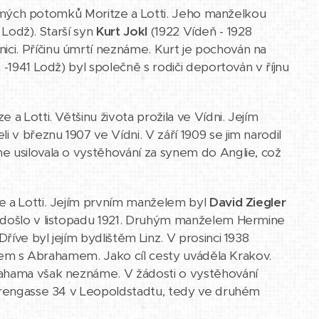
 známých potomků Moritze a Lotti. Jeho manželkou
2 Lodž). Starší syn
Kurt Jokl
(1922 Vídeň - 1928
ci. Příčinu úmrtí neznáme. Kurt je pochován na
 -1941 Lodž) byl společně s rodiči deportován v říjnu
e a Lotti. Většinu života prožila ve Vídni. Jejím
i v březnu 1907 ve Vídni. V září 1909 se jim narodil
e usilovala o vystěhování za synem do Anglie, což
tze a Lotti. Jejím prvním manželem byl
David Ziegler
u došlo v listopadu 1921. Druhým manželem Hermine
říve byl jejím bydlištěm Linz. V prosinci 1938
atkem s Abrahamem. Jako cíl cesty uváděla Krakov.
rahama však neznáme. V žádosti o vystěhování
ohrengasse 34 v Leopoldstadtu, tedy ve druhém