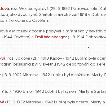
klová
, roz. Weinbergerová (29. 6. 1892 Petrovice, okr. 
kou jeho dvou synů. Sňatek uzavřeli v září 1918 v Dobrov
Eo z Terezína do Osvětimi.
ově a Miroslavi dočasně pobývali a místní školy navštěvov
v - 1944 Osvětim) a
Emil Weinberger
(1. 8. 1914 Dobrovíto
•
ová
, roz. Joklová (21. 1. 1910 Kadov - 1942 Lublin) byla dc
 rodinní příslušníci byli v květnu 1942 deportováni do Tere
r
(13. 9. 1902 Miroslav - 1942 Lublin) byl manželem Marty
r
(15. 7. 1930 Brno - 1942 Lublin) byl synem Marty a Gustav
ová
(13. 3. 1932 Miroslav - 1942 Lublin) byla dcerou Marty a