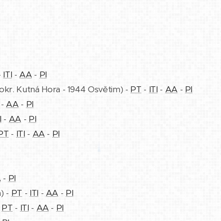
-
ITI
-
AA
-
PI
 okr. Kutná Hora - 1944 Osvětim) -
PT
-
ITI
-
AA
-
PI
-
AA
-
PI
I
-
AA
-
PI
PT
-
ITI
-
AA
-
PI
A
-
PI
n) -
PT
-
ITI
-
AA
-
PI
-
PT
-
ITI
-
AA
-
PI