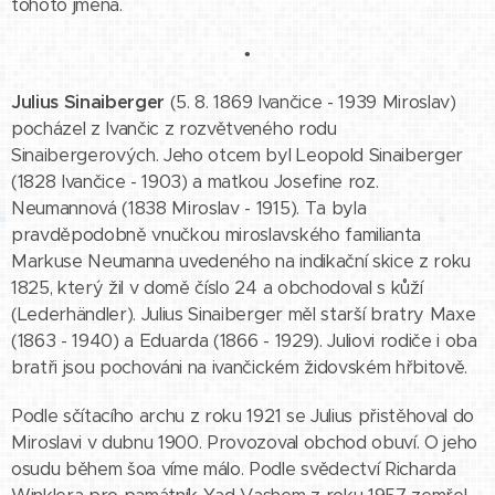
tohoto jména.
•
Julius Sinaiberger
(5. 8. 1869 Ivančice - 1939 Miroslav)
pocházel z Ivančic z rozvětveného rodu
Sinaibergerových. Jeho otcem byl Leopold Sinaiberger
(1828 Ivančice - 1903) a matkou Josefine roz.
Neumannová (1838 Miroslav - 1915). Ta byla
pravděpodobně vnučkou miroslavského familianta
Markuse Neumanna uvedeného na indikační skice z roku
1825, který žil v domě číslo 24 a obchodoval s kůží
(Lederhändler). Julius Sinaiberger měl starší bratry Maxe
(1863 - 1940) a Eduarda (1866 - 1929). Juliovi rodiče i oba
bratři jsou pochováni na ivančickém židovském hřbitově.
Podle sčítacího archu z roku 1921 se Julius přistěhoval do
Miroslavi v dubnu 1900. Provozoval obchod obuví. O jeho
osudu během šoa víme málo. Podle svědectví Richarda