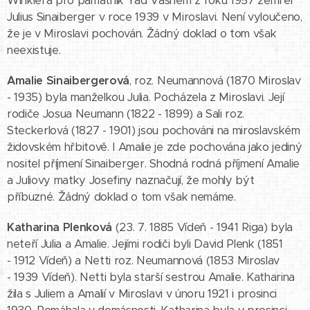
Winklera pro památník Yad Vashem z roku 1957 zemřel
Julius Sinaiberger v roce 1939 v Miroslavi. Není vyloučeno,
že je v Miroslavi pochován. Žádný doklad o tom však
neexistuje.
Amalie Sinaibergerová
, roz. Neumannová (1870 Miroslav
- 1935) byla manželkou Julia. Pocházela z Miroslavi. Její
rodiče Josua Neumann (1822 - 1899) a Sali roz.
Steckerlová (1827 - 1901) jsou pochováni na miroslavském
židovském hřbitově. I Amalie je zde pochována jako jediný
nositel příjmení Sinaiberger. Shodná rodná příjmení Amalie
a Juliovy matky Josefiny naznačují, že mohly být
příbuzné. Žádný doklad o tom však nemáme.
Katharina Plenková
(23. 7. 1885 Vídeň - 1941 Riga) byla
neteří Julia a Amalie. Jejími rodiči byli David Plenk (1851
- 1912 Vídeň) a Netti roz. Neumannová (1853 Miroslav
- 1939 Vídeň). Netti byla starší sestrou Amalie. Katharina
žila s Juliem a Amalií v Miroslavi v únoru 1921 i prosinci