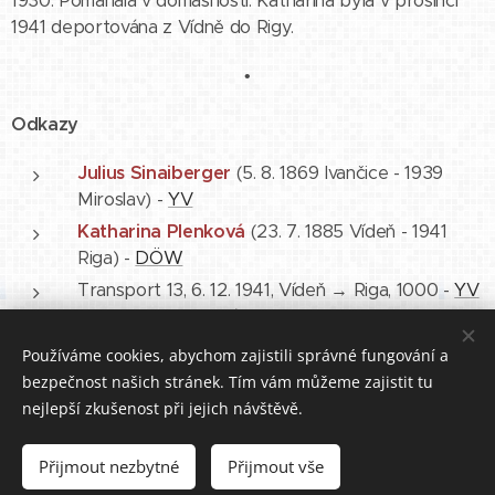
1930. Pomáhala v domásnosti. Katharina byla v prosinci
1941 deportována z Vídně do Rigy.
•
Odkazy
Julius Sinaiberger
(5. 8. 1869 Ivančice - 1939
Miroslav) -
YV
Katharina Plenková
(23. 7. 1885 Vídeň - 1941
Riga) -
DÖW
Transport 13, 6. 12. 1941, Vídeň → Riga, 1000 -
YV
(Katharina Plenková)
Používáme cookies, abychom zajistili správné fungování a
bezpečnost našich stránek. Tím vám můžeme zajistit tu
nejlepší zkušenost při jejich návštěvě.
Přijmout nezbytné
Přijmout vše
Vytvořeno službou
Webnode
Cookies