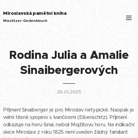
Miroslavská pamětní kniha
Misslitzer-Gedenkbuch
Rodina Julia a Amalie
Sinaibergerových
26.01.2025
Příjmení Sinaiberger je pro Miroslav netypické. Naopak je
velmi těsně spojeno s Ivančicemi (Eibenschitz). Příjmení
odkazuje na horu Sinai, neboli Mojžíšovu horu. Na indikační
skice Miroslavi z roku 1825 není uveden žádný familiant