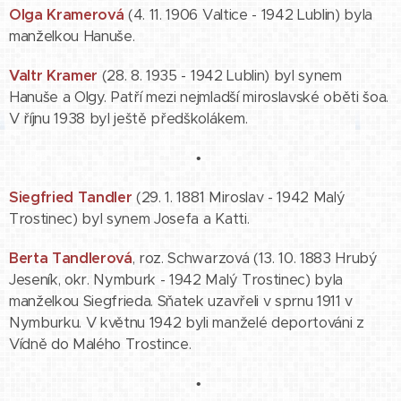
Olga Kramerová
(4. 11. 1906 Valtice - 1942 Lublin) byla
manželkou Hanuše.
Valtr Kramer
(28. 8. 1935 - 1942 Lublin) byl synem
Hanuše a Olgy. Patří mezi nejmladší miroslavské oběti šoa.
V říjnu 1938 byl ještě předškolákem.
•
Siegfried Tandler
(29. 1. 1881 Miroslav - 1942 Malý
Trostinec) byl synem Josefa a Katti.
Berta Tandlerová
, roz. Schwarzová (13. 10. 1883 Hrubý
Jeseník, okr. Nymburk - 1942 Malý Trostinec) byla
manželkou Siegfrieda. Sňatek uzavřeli v sprnu 1911 v
Nymburku. V květnu 1942 byli manželé deportováni z
Vídně do Malého Trostince.
•