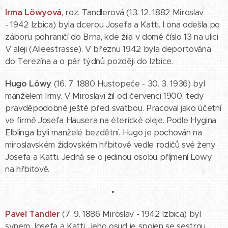
Irma Löwyová
, roz. Tandlerová (13. 12. 1882 Miroslav
- 1942 Izbica) byla dcerou Josefa a Katti. I ona odešla po
záboru pohraničí do Brna, kde žila v domě číslo 13 na ulici
V aleji (Alleestrasse). V březnu 1942 byla deportována
do Terezína a o pár týdnů později do Izbice.
Hugo Löwy
(16. 7. 1880 Hustopeče - 30. 3. 1936) byl
manželem Irmy. V Miroslavi žil od červenci 1900, tedy
pravděpodobně ještě před svatbou. Pracoval jako účetní
ve firmě Josefa Hausera na éterické oleje. Podle Hygina
Elblinga byli manželé bezdětní. Hugo je pochován na
miroslavském židovském hřbitově vedle rodičů své ženy
Josefa a Katti. Jedná se o jedinou osobu příjmení Löwy
na hřbitově.
•
Pavel Tandler
(7. 9. 1886 Miroslav - 1942 Izbica) byl
synem Josefa a Katti. Jeho osud je spojen se sestrou