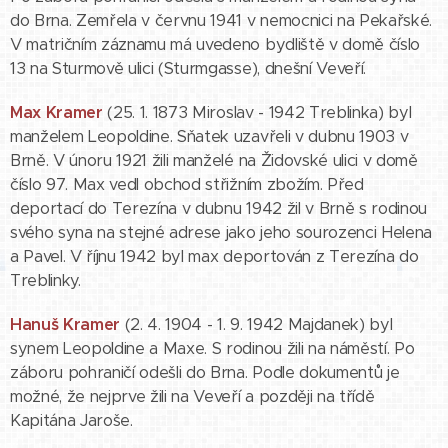
do Brna. Zemřela v červnu 1941 v nemocnici na Pekařské.
V matričním záznamu má uvedeno bydliště v domě číslo
13 na Sturmově ulici (Sturmgasse), dnešní Veveří.
Max Kramer
(25. 1. 1873 Miroslav - 1942 Treblinka) byl
manželem Leopoldine. Sňatek uzavřeli v dubnu 1903 v
Brně. V únoru 1921 žili manželé na Židovské ulici v domě
číslo 97. Max vedl obchod střižním zbožím. Před
deportací do Terezína v dubnu 1942 žil v Brně s rodinou
svého syna na stejné adrese jako jeho sourozenci Helena
a Pavel. V říjnu 1942 byl max deportován z Terezína do
Treblinky.
Hanuš Kramer
(2. 4. 1904 - 1. 9. 1942 Majdanek) byl
synem Leopoldine a Maxe. S rodinou žili na náměstí. Po
záboru pohraničí odešli do Brna. Podle dokumentů je
možné, že nejprve žili na Veveří a později na třídě
Kapitána Jaroše.