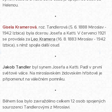
Helenou.
•
Gisela Kramerová
, roz. Tandlerová (5. 6. 1888 Miroslav -
1942 Izbica) byla dcerou Josefa a Katti. V červenci 1921
se provdala za
Leo Kramera
(16. 8. 1883 Miroslav - 1942
Izbica), s nímž spojila další osud.
•
Jakob Tandler
byl synem Josefa a Katti. Padl v první
světové válce. Na miroslavském židovském hřbitově je
připomenut na válečném pomníku.
•
Během šoa bylo zavražděno celkem 12 osob spojených
sourozenci Tandlerovými z Miroslavi.