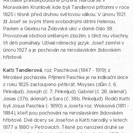
Miroslavi pravděpodobně přiženil. Narodil se v
Moravském Krumlově, kde byli Tandlerovi přítomni v roce
1825 i těsně před druhou světovou válkou. V únoru 1921
žil Josef se svými třemi svobodnými dětmi Helenou,
Pavlem a Giselou na Židovské ulici v domě číslo 38.
Provozoval obchod smíšeným zbožím, s čímž mu všechny
tři děti pomáhaly. Užívali německý jazyk. Josef zemřel v
únoru 1927 a je pochován na miroslavském židovském
hřbitově.
Katti Tandlerová
, roz. Paschková (1847 - 1919) z
Miroslavi pocházela. Příjmení Paschka je na indikační skice
z roku 1825 zastoupeno pětkrát: Moyses (dům č. 6,
Pinkeljud), Joseph (č. 7, Pinkeljud), Gabriel (č. 28, sklenář),
Josias (37b, sklenář) a Sara (č. 38b, Pinkeljud). Rodiči Katti
byli Josua Paschka (- 1890) a Josefa roz. Weissová (1811 -
1884), kteří jsou pochováni na miroslavském židovském
hřbitově. Dvě dcery se Josefovi a Katti narodily v letech
1877 a 1880 v Petrovicích. Těsně po narození druhé se