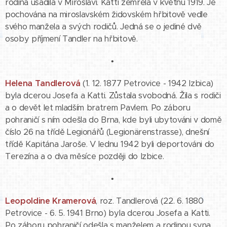
rodina usadila v Miroslavi. Katti zemřela v květnu 1919. Je
pochována na miroslavském židovském hřbitově vedle
svého manžela a svých rodičů. Jedná se o jediné dvě
osoby příjmení Tandler na hřbitově.
•
Helena Tandlerová
(1. 12. 1877 Petrovice - 1942 Izbica)
byla dcerou Josefa a Katti. Zůstala svobodná. Žila s rodiči
a o devět let mladším bratrem Pavlem. Po záboru
pohraničí s ním odešla do Brna, kde byli ubytováni v domě
číslo 26 na třídě Legionářů (Legionärenstrasse), dnešní
třídě Kapitána Jaroše. V lednu 1942 byli deportováni do
Terezína a o dva měsíce později do Izbice.
•
Leopoldine Kramerová
, roz. Tandlerová (22. 6. 1880
Petrovice - 6. 5. 1941 Brno) byla dcerou Josefa a Katti.
Po záboru pohraničí odešla s manželem a rodinou syna