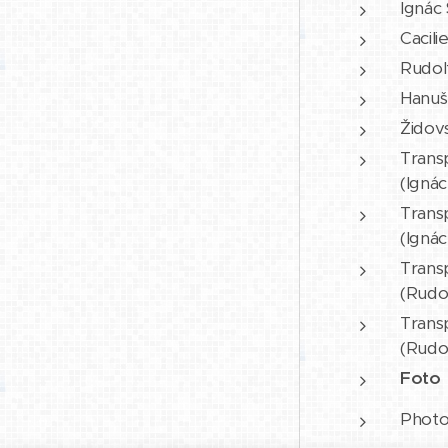
Ignác 
Cacili
Rudolf
Hanuš 
Židov
Transp
(Ignác
Transp
(Ignác
Transp
(Rudo
Transp
(Rudo
Foto
Photo