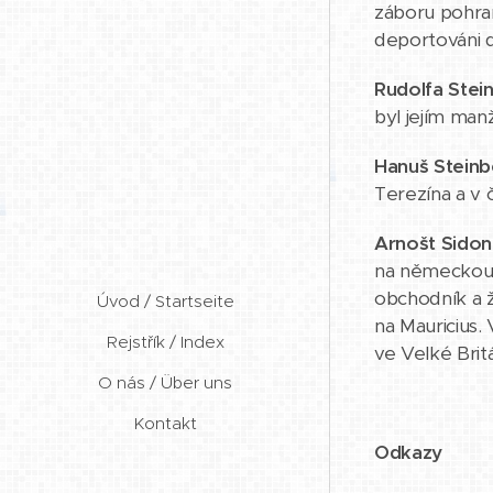
záboru pohran
deportováni d
Rudolfa Stei
byl jejím man
Hanuš Steinb
Terezína a v 
Arnošt Sidon
na německou m
obchodník a ž
Úvod / Startseite
na Mauricius.
Rejstřík / Index
ve Velké Britán
O nás / Über uns
Kontakt
Odkazy