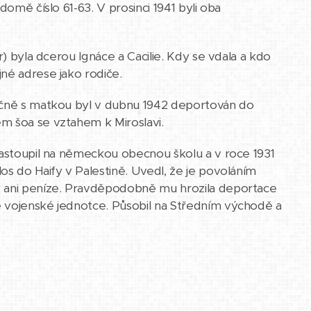
domě číslo 61-63. V prosinci 1941 byli oba
or) byla dcerou Ignáce a Cacilie. Kdy se vdala a kdo
né adrese jako rodiče.
lečně s matkou byl v dubnu 1942 deportován do
m šoa se vztahem k Miroslavi.
 nastoupil na německou obecnou školu a v roce 1931
os do Haify v Palestině. Uvedl, že je povoláním
dy ani peníze. Pravděpodobně mu hrozila deportace
é vojenské jednotce. Působil na Středním východě a