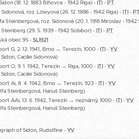
Sidon (18. 12. 1883 Bíňovce - 1942 Riga) -
ITI
-
PT
e Sidonová, roz. Löwyová (26. 12. 1886 - 1942 Riga) -
ITI
-
P
a Steinbergová, roz. Sidonová (20. 1. 1916 Miroslav - 1942
Steinberg (29. 5. 1939 - 1942 Sobibor) -
ITI
-
PT
ská obec 95 -
SL1921
ort G, 2. 12. 1941, Brno → Terezín, 1000 -
ITI
-
YV
 Sidon, Cacilie Sidonová)
ort O, 9. 1. 1942, Terezín → Riga, 1000 -
ITI
-
YV
 Sidon, Cacilie Sidonová)
ort Ai, 8. 4. 1942, Brno → Terezín, 923 -
ITI
-
YV
lfa Steinbergová, Hanuš Steinberg)
ort AAi, 13. 6. 1942, Terezín → neznámý, 1000 -
ITI
-
YV
lfa Steinbergová, Hanuš Steinberg)
graph of Sidon, Rudolfine -
YV