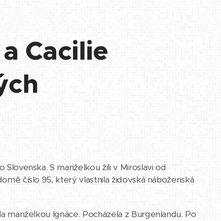
a Cacilie
ých
o Slovenska. S manželkou žili v Miroslavi od
 domě číslo 95, který vlastnila židovská náboženská
 byla manželkou Ignáce. Pocházela z Burgenlandu. Po