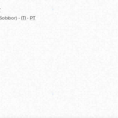
T
 Sobibor) -
ITI
-
PT