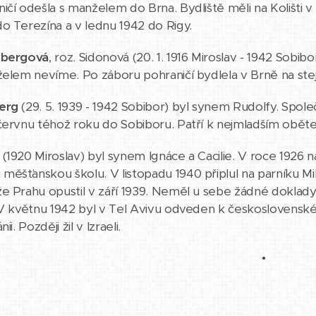
ičí odešla s manželem do Brna. Bydliště měli na Kolišti v 
o Terezína a v lednu 1942 do Rigy.
nbergová
, roz. Sidonová (20. 1. 1916 Miroslav - 1942 Sobib
želem nevíme. Po záboru pohraničí bydlela v Brně na stej
erg
(29. 5. 1939 - 1942 Sobibor) byl synem Rudolfy. Spo
červnu téhož roku do Sobiboru. Patří k nejmladším oběte
(1920 Miroslav) byl synem Ignáce a Cacilie. V roce 1926
ěšťanskou školu. V listopadu 1940 připlul na parníku Mil
e Prahu opustil v září 1939. Neměl u sebe žádné dokla
 V květnu 1942 byl v Tel Avivu odveden k československ
ii. Později žil v Izraeli.
•