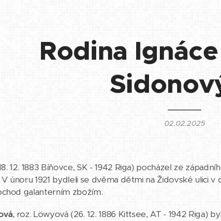
Rodina Ignáce 
Sidonov
02.02.2025
18. 12. 1883 Bíňovce, SK - 1942 Riga) pocházel ze západníh
. V únoru 1921 bydleli se dvěma dětmi na Židovské ulici v
bchod galanterním zbožím.
nová
, roz. Löwyová (26. 12. 1886 Kittsee, AT - 1942 Riga)