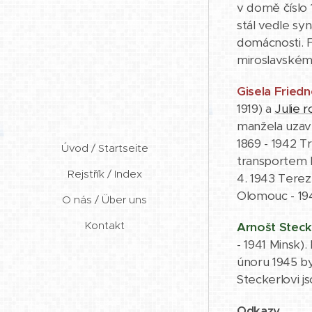
v domě číslo 
stál vedle sy
domácnosti. 
miroslavském
Gisela Fried
1919) a
Julie 
manžela uzavř
1869 - 1942 T
Úvod / Startseite
transportem B
Rejstřík / Index
4. 1943 Tere
Olomouc - 19
O nás / Über uns
Kontakt
Arnošt Steck
- 1941 Minsk)
únoru 1945 b
Steckerlovi 
Odkazy