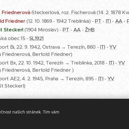
a Friednerová
-Steckerlová, roz. Fischerová (14. 2. 1878 Kv
ld Friedner
(12. 10. 1869 - 1942 Treblinka) -
PT
-
ITI
-
AA
-
P
t Steckerl
(1904 Miroslav) -
PT
-
AA
-
ŽHB
ská obec 15 -
SL1921
ort Bi, 22. 9. 1942, Ostrava → Terezín, 860 -
ITI
-
YV
a Friednerová, Bertold Friedner)
ort Bx, 22. 10. 1942, Terezín → Treblinka, 2018 -
ITI
-
YV
a Friednerová, Bertold Friedner )
ort AE2, 4. 2. 1945, Praha → Terezín, 895 -
ITI
-
YV
št Steckerl)
ečnost našich stránek. Tím vám