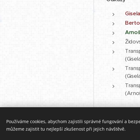
Gisel
Berto
Arnoš
Židov
Transp
(Gisel
Transp
(Gisel
Transp
(Arno
Používáme cookies, abychom zajistili správné fungování a bezp
Vytvořeno službou
Webnode
můžeme zajistit tu nejlepší zkušenost při jejich návštěvě.
Cookies