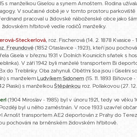
15 s manželkou Giselou a synem Arnoštem. Rodina užíval
nagogy. V současné době je v tomto prostoru parkoviště 
Ferdinand pracoval u židovské náboženské obce jako šám
 židovském hřbitově vedle rodičů manželky.
nerová-Steckerlová
, roz. Fischerová (14. 2. 1878 Kvasice 
roz. Freundové
(1852 Otaslavice - 1923), kteří jsou pocho
ela Gisela v březnu 1931 v Dolních Kounicích sňatek s h
reblinka). V září 1942 byli manželé transportem Bi deport
x do Treblinky. Oba zahynuli. Oběťmi šoa jsou i Giselini 
zín) s manželem
Ludvíkem Sidonem
(15. 11. 1893 Bíňovce 
42 Piaski) s manželkou
Štěpánkou
roz. Pollakovou (27. 12.
erl
(1904 Miroslav - 1985) byl v únoru 1921, tedy ve věku
. Později byl u něho zaměstnán. V roce 1933 uzavřel obča
yl Arnošt transportem AE2 deportován z Prahy do Terezí
jsou pochováni na brněnském židovském hřbitově.