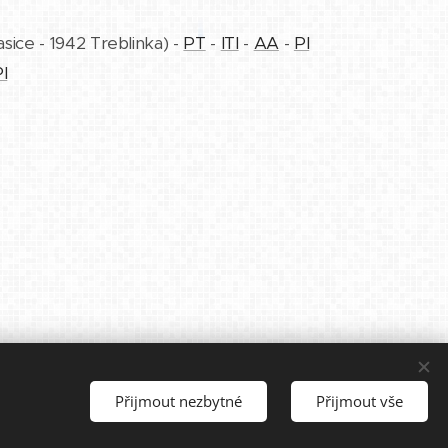
asice - 1942 Treblinka) -
PT
-
ITI
-
AA
-
PI
I
Přijmout nezbytné
Přijmout vše