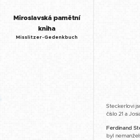
Miroslavská pamětní
kniha
Misslitzer-Gedenkbuch
Steckerlovi j
číslo 21 a Jos
Ferdinand St
byl nemanžels