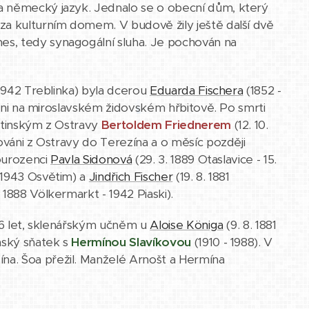
a německý jazyk. Jednalo se o obecní dům, který
za kulturním domem. V budově žily ještě další dvě
es, tedy synagogální sluha. Je pochován na
- 1942 Treblinka) byla dcerou
Eduarda Fischera
(1852 -
váni na miroslavském židovském hřbitově. Po smrti
ostinským z Ostravy
Bertoldem Friednerem
(12. 10.
ováni z Ostravy do Terezína a o měsíc později
sourozenci
Pavla Sidonová
(29. 3. 1889 Otaslavice - 15.
- 1943 Osvětim) a
Jindřich Fischer
(19. 8. 1881
 1888 Völkermarkt - 1942 Piaski).
 16 let, sklenářským učněm u
Aloise Königa
(9. 8. 1881
nský sňatek s
Hermínou Slavíkovou
(1910 - 1988). V
na. Šoa přežil. Manželé Arnošt a Hermína