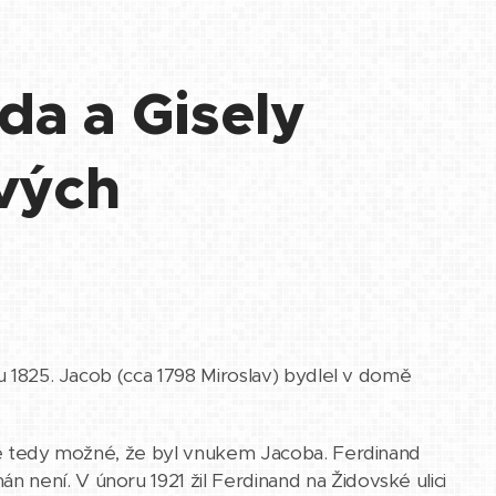
da a Gisely
vých
ku 1825. Jacob (cca 1798 Miroslav) bydlel v domě
. Je tedy možné, že byl vnukem Jacoba. Ferdinand
 není. V únoru 1921 žil Ferdinand na Židovské ulici