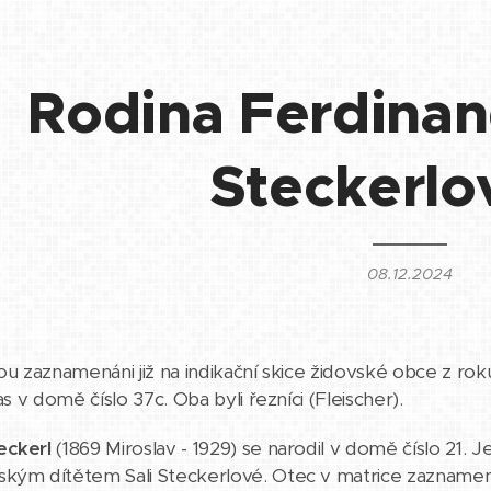
Rodina Ferdinan
Steckerlo
08.12.2024
sou zaznamenáni již na indikační skice židovské obce z ro
ias v domě číslo 37c. Oba byli řezníci (Fleischer).
eckerl
(1869 Miroslav - 1929) se narodil v domě číslo 21
kým dítětem Sali Steckerlové. Otec v matrice zaznamenán