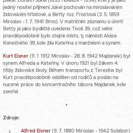
pekař Donath Jokel (1853 Holešov - 1934), který je jako
jediný nositel příjmení Jokel pochován na miroslavském
židovském hřbitově, a Betty roz. Frostová (3. 5. 1859
Miroslav - 1. 7. 1941 Brno). V matričním záznamu o úmrtí
Betty je jako bydliště uvedeno Tivoli 39, což velmi
pravděpodobně bylo stejné místo, tj. náměstí Aloise
Konečného 39, kde žila Kateřina s manželem a synem.
Kurt Eisner
(11. 1. 1912 Miroslav - 28. 8. 1942 Majdanek) byl
synem Alfreda a Kateřiny. V únoru 1921 byl žákem 4.
třídy židovské školy. Během transportu z Terezína byl
Kurt pravděpodobně oddělen od rodičů a poslán na
nucené práce do koncentračního tábora Majdanek, kde
zemřel.
•
Zdroje:
Alfred Eisner
(9. 7. 1880 Miroslav - 1942 Sobibor)