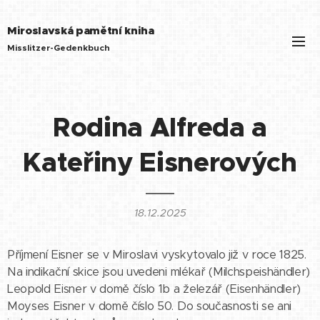
Miroslavská pamětní kniha
Misslitzer-Gedenkbuch
Rodina Alfreda a
Kateřiny Eisnerových
18.12.2025
Příjmení Eisner se v Miroslavi vyskytovalo již v roce 1825.
Na indikační skice jsou uvedeni mlékař (Milchspeishändler)
Leopold Eisner v domě číslo 1b a železář (Eisenhändler)
Moyses Eisner v domě číslo 50. Do současnosti se ani