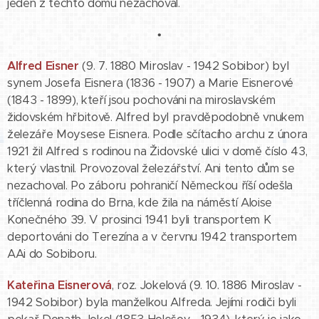
jeden z těchto domů nezachoval.
•
Alfred Eisner
(9. 7. 1880 Miroslav - 1942 Sobibor) byl
synem Josefa Eisnera (1836 - 1907) a Marie Eisnerové
(1843 - 1899), kteří jsou pochováni na miroslavském
židovském hřbitově. Alfred byl pravděpodobně vnukem
železáře Moysese Eisnera. Podle sčítacího archu z února
1921 žil Alfred s rodinou na Židovské ulici v domě číslo 43,
který vlastnil. Provozoval železářství. Ani tento dům se
nezachoval. Po záboru pohraničí Německou říší odešla
tříčlenná rodina do Brna, kde žila na náměstí Aloise
Konečného 39. V prosinci 1941 byli transportem K
deportováni do Terezína a v červnu 1942 transportem
AAi do Sobiboru.
Kateřina Eisnerová
, roz. Jokelová (9. 10. 1886 Miroslav -
1942 Sobibor) byla manželkou Alfreda. Jejími rodiči byli