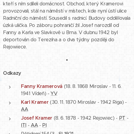
kteří s ním sdíleli domácnost. Obchod, který Kramerovi
provozovali, stál na náměstí v místech, kde nyní ústí ulice
Radniční do náměstí. Sousedil s radnicí. Budovy oddělovala
úzká ulička. Po záboru pohraničí žil Josef narozdíl od
Fanny a Karla ve Slavkově u Brna. V dubnu 1942 byl
deportován do Terezína a o dva týdny později do
Rejowiece.
•
Odkazy
Fanny Kramerová
(18. 8. 1868 Miroslav - 11. 6.
1941 Vídeň) -
YV
Karl Kramer
(30. 11. 1870 Miroslav - 1942 Riga) -
AA
Josef Kramer
(8. 6. 1878 - 1942 Rejowiec) -
PT
-
ITI
-
AA
-
PI
Pětidomí 154/3 -
SL1921