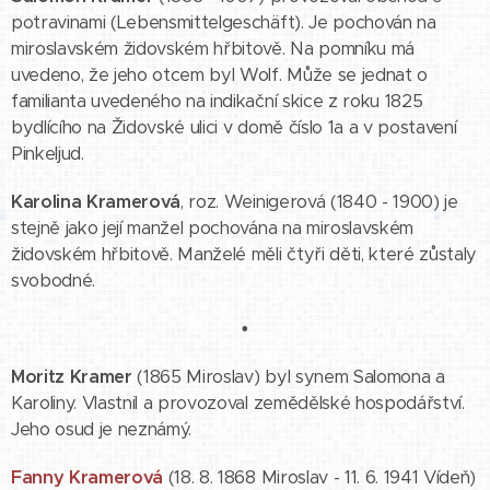
potravinami (Lebensmittelgeschäft). Je pochován na
miroslavském židovském hřbitově. Na pomníku má
uvedeno, že jeho otcem byl Wolf. Může se jednat o
familianta uvedeného na indikační skice z roku 1825
bydlícího na Židovské ulici v domě číslo 1a a v postavení
Pinkeljud.
Karolina Kramerová
, roz. Weinigerová (1840 - 1900) je
stejně jako její manžel pochována na miroslavském
židovském hřbitově. Manželé měli čtyři děti, které zůstaly
svobodné.
•
Moritz Kramer
(1865 Miroslav) byl synem Salomona a
Karoliny. Vlastnil a provozoval zemědělské hospodářství.
Jeho osud je neznámý.
Fanny Kramerová
(18. 8. 1868 Miroslav - 11. 6. 1941 Vídeň)