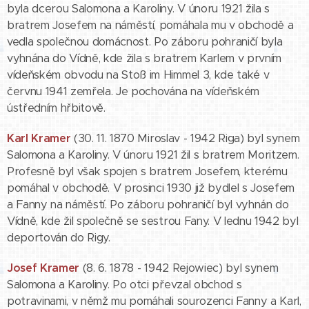
byla dcerou Salomona a Karoliny. V únoru 1921 žila s
bratrem Josefem na náměstí, pomáhala mu v obchodě a
vedla společnou domácnost. Po záboru pohraničí byla
vyhnána do Vídně, kde žila s bratrem Karlem v prvním
vídeňském obvodu na Stoß im Himmel 3, kde také v
červnu 1941 zemřela. Je pochována na vídeňském
ústředním hřbitově.
Karl Kramer
(30. 11. 1870 Miroslav - 1942 Riga) byl synem
Salomona a Karoliny. V únoru 1921 žil s bratrem Moritzem.
Profesně byl však spojen s bratrem Josefem, kterému
pomáhal v obchodě. V prosinci 1930 již bydlel s Josefem
a Fanny na náměstí. Po záboru pohraničí byl vyhnán do
Vídně, kde žil společně se sestrou Fany. V lednu 1942 byl
deportován do Rigy.
Josef Kramer
(8. 6. 1878 - 1942 Rejowiec) byl synem
Salomona a Karoliny. Po otci převzal obchod s
potravinami, v němž mu pomáhali sourozenci Fanny a Karl,