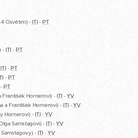
944 Osvětim) -
ITI
-
PT
) -
ITI
-
PT
-
ITI
-
PT
TI
-
PT
-
PT
a František Hornerovi) -
ITI
-
YV
na a František Hornerovi) -
ITI
-
YV
ry Hornerovi) -
ITI
-
YV
 Olga Samstagovi) -
ITI
-
YV
ga Samstagovy) -
ITI
-
YV