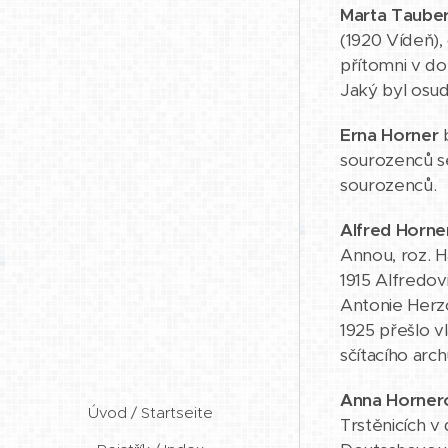
Marta Taube
(1920 Vídeň),
přítomni v do
Jaký byl osud
Erna Horner
b
sourozenců s
sourozenců.
Alfred Horne
Annou, roz. H
1915 Alfredov
Antonie Herzog
1925 přešlo v
sčítacího arc
Anna Horner
Úvod / Startseite
Trstěnicích v