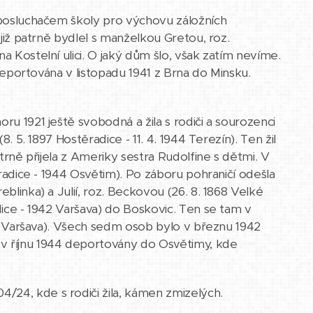
1 posluchačem školy pro výchovu záložních
 již patrně bydlel s manželkou Gretou, roz.
a Kostelní ulici. O jaký dům šlo, však zatím nevíme.
a deportována v listopadu 1941 z Brna do Minsku.
noru 1921 ještě svobodná a žila s rodiči a sourozenci
8. 5. 1897 Hostěradice - 11. 4. 1944 Terezín). Ten žil
atrně přijela z Ameriky sestra Rudolfine s dětmi. V
ěradice - 1944 Osvětim). Po záboru pohraničí odešla
blinka) a Julií, roz. Beckovou (26. 8. 1868 Velké
dice - 1942 Varšava) do Boskovic. Ten se tam v
942 Varšava). Všech sedm osob bylo v březnu 1942
 v říjnu 1944 deportovány do Osvětimy, kde
/24, kde s rodiči žila, kámen zmizelých.