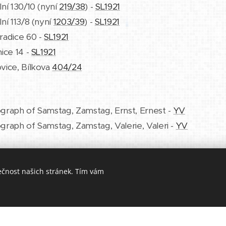
ní 130/10 (nyní
219/38
) -
SL1921
ní 113/8 (nyní
1203/39
) -
SL1921
radice 60 -
SL1921
ice 14 -
SL1921
vice, Bílkova
404/24
graph of Samstag, Zamstag, Ernst, Ernest -
YV
graph of Samstag, Zamstag, Valerie, Valeri -
YV
ečnost našich stránek. Tím vám
é stránky zdarma!