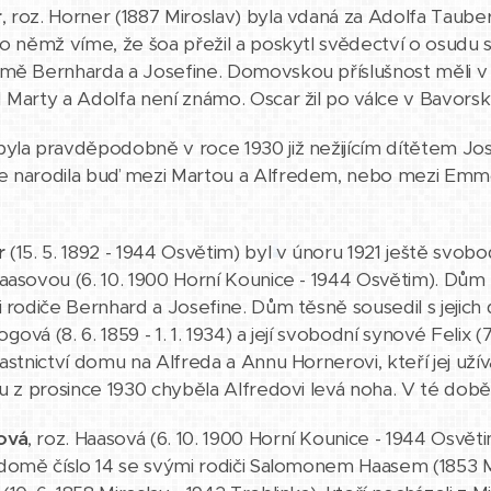
r
, roz. Horner (1887 Miroslav) byla vdaná za Adolfa Tauber
 o němž víme, že šoa přežil a poskytl svědectví o osudu s
mě Bernharda a Josefine. Domovskou příslušnost měli v 
 Marty a Adolfa není známo. Oscar žil po válce v Bavorsk
yla pravděpodobně v roce 1930 již nežijícím dítětem Jo
e narodila buď mezi Martou a Alfredem, nebo mezi Emmo
r
(15. 5. 1892 - 1944 Osvětim) byl v únoru 1921 ještě svobod
aasovou (6. 10. 1900 Horní Kounice - 1944 Osvětim). Dům na
i rodiče Bernhard a Josefine. Dům těsně sousedil s jejich
ová (8. 6. 1859 - 1. 1. 1934) a její svobodní synové Felix (7.
lastnictví domu na Alfreda a Annu Hornerovi, kteří jej uží
hu z prosince 1930 chyběla Alfredovi levá noha. V té době
ová
, roz. Haasová (6. 10. 1900 Horní Kounice - 1944 Osvěti
 domě číslo 14 se svými rodiči Salomonem Haasem (1853 Mi