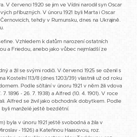
a. V červenci 1920 se jim ve Vídni narodil syn Oscar
vých příbuzných. V únoru 1921 byli Marta i Oscar
Černovicích, tehdy v Rumunsku, dnes na Ukrajině.
u.
sefine. Vzhledem k datům narození ostatních
u a Friedou, anebo jako vůbec nejmladší ze
ný a žil se svými rodiči. V červenci 1925 se oženil s
 Kostelní 113/8 (dnes 1203/39) vlastnili už od roku
 domem. Podle sčítání v únoru 1921 v něm žili vdova
 7. 1896 - 26. 7. 1938) a Alfred (10. 4. 1901). V roce
vali. Alfred se živil jako obchodník dobytkem. Podle
 byli manželé ještě bezdětní.
m) byla v únoru 1921 ještě svobodná a žila v
roslav - 1926) a Kateřinou Haasovou, roz.