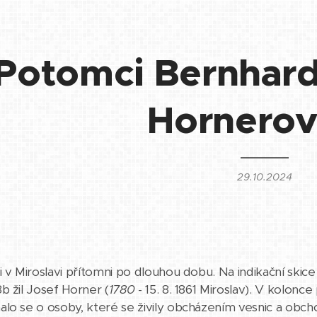
Potomci Bernhard
Hornero
29.10.2024
i v Miroslavi přítomni po dlouhou dobu. Na indikační skice
b žil Josef Horner (
1780
- 15. 8. 1861 Miroslav). V kolonce
alo se o osoby, které se živily obcházením vesnic a ob