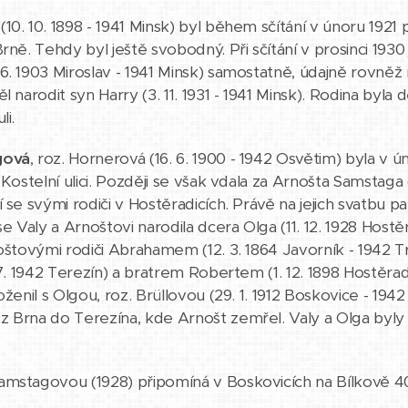
(10. 10. 1898 - 1941 Minsk) byl během sčítání v únoru 192
rně. Tehdy byl ještě svobodný. Při sčítání v prosinci 1930
6. 1903 Miroslav - 1941 Minsk) samostatně, údajně rovněž n
l narodit syn Harry (3. 11. 1931 - 1941 Minsk). Rodina byl
li.
gová
, roz. Hornerová (16. 6. 1900 - 1942 Osvětim) byla v ú
 Kostelní ulici. Později se však vdala za Arnošta Samstaga (
 se svými rodiči v Hostěradicích. Právě na jejich svatbu p
 se Valy a Arnoštovi narodila dcera Olga (11. 12. 1928 Host
oštovými rodiči Abrahamem (12. 3. 1864 Javorník - 1942 Tre
. 7. 1942 Terezín) a bratrem Robertem (1. 12. 1898 Hostěra
 oženil s Olgou, roz. Brüllovou (29. 1. 1912 Boskovice - 1
 Brna do Terezína, kde Arnošt zemřel. Valy a Olga byly
mstagovou (1928) připomíná v Boskovicích na Bílkově 404