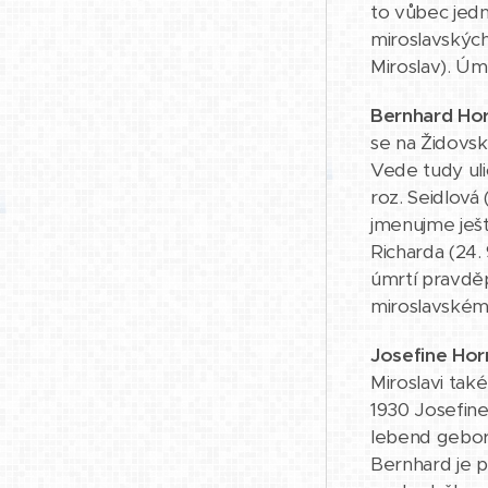
to vůbec jedn
miroslavských
Miroslav). Úm
Bernhard Ho
se na Židovské
Vede tudy uli
roz. Seidlová
jmenujme ještě
Richarda (24. 
úmrtí pravdě
miroslavském 
Josefine Hor
Miroslavi tak
1930 Josefine
lebend gebor
Bernhard je 