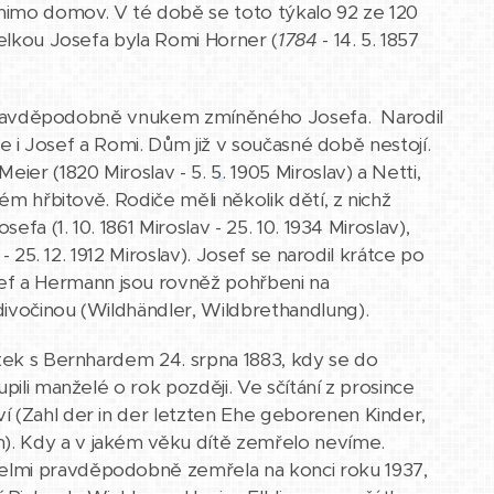
mimo domov. V té době se toto týkalo 92 ze 120
želkou Josefa byla Romi Horner (
1784
- 14. 5. 1857
ice pravděpodobně vnukem zmíněného Josefa. Narodil
ale i Josef a Romi. Dům již v současné době nestojí.
ier (1820 Miroslav - 5. 5. 1905 Miroslav) a Netti,
ém hřbitově. Rodiče měli několik dětí, z nichž
fa (1. 10. 1861 Miroslav - 25. 10. 1934 Miroslav),
- 25. 12. 1912 Miroslav). Josef se narodil krátce po
f a Hermann jsou rovněž pohřbeni na
divočinou (Wildhändler, Wildbrethandlung).
ňatek s Bernhardem 24. srpna 1883, kdy se do
pili manželé o rok později. Ve sčítání z prosince
í (Zahl der in der letzten Ehe geborenen Kinder,
). Kdy a v jakém věku dítě zemřelo nevíme.
elmi pravděpodobně zemřela na konci roku 1937,