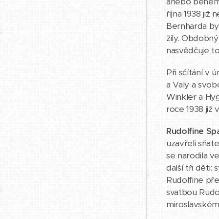
anebo během r
října 1938 ji
Bernharda byl
žily. Obdobný
nasvědčuje to
Při sčítání v
a Valy a svobo
Winkler a Hyg
roce 1938 již v
Rudolfine Sp
uzavřeli sňate
se narodila ve
další tři děti
Rudolfine přes
svatbou Rudol
miroslavském 