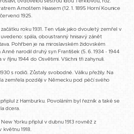
Miroslavi, ovdovělou sestrou Idou Terklovou, roz.
bratrem Arnoštem Haasem (12. 1. 1895 Horní Kounice
červenci 1925.
 na začátku roku 1931. Ten však jako dvouletý zemřel v
 uvedeno: spála, oboustranný hnisavý zánět
ástava. Pohřben je na miroslavském židovském
Anně narodil druhý syn František (5. 6. 1934 - 1944
říjnu 1944 do Osvětimi. Všichni tři zahynuli.
 1930 s rodiči. Zůstaly svobodné. Válku přežily. Na
Frieda zemřela později v Německu pod péčí svého
řiplul z Hamburku. Povoláním byl řezník a také se
la dcera.
 New Yorku připlul v dubnu 1913 rovněž z
v květnu 1918.