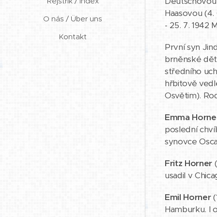
Deutschovou (
Rejstřík / Index
Haasovou (4. 
O nás / Über uns
- 25. 7. 1942
Kontakt
První syn Jind
brněnské děts
středního uch
hřbitově vedl
Osvětim). Rod
Emma Horne
poslední chví
synovce Osca
Fritz Horner
(
usadil v Chica
Emil Horner
(
Hamburku. I on