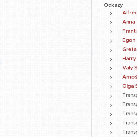
Odkazy
Alfre
Anna 
Frant
Egon 
Greta
Harry
Valy 
Arnoš
Olga 
Transp
Transp
Transp
Transp
Trans