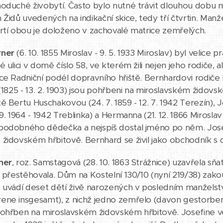
oduché živobytí. Často bylo nutné trávit dlouhou dobu 
 Židů uvedených na indikační skice, tedy tří čtvrtin. Man
rtí obou je doloženo v zachovalé matrice zemřelých.
rner
(6. 10. 1855 Miroslav - 9. 5. 1933 Miroslav) byl vel
 ulici v domě číslo 58, ve kterém žili nejen jeho rodiče, 
ce Radniční podél dopravního hřiště. Bernhardovi rodiče Me
 (1825 - 13. 2. 1903) jsou pohřbeni na miroslavském židovsk
 Bertu Huschakovou (24. 7. 1859 - 12. 7. 1942 Terezín), Jose
9. 1964 - 1942 Treblinka) a Hermanna (21. 12. 1866 Miroslav 
podobného dědečka a nejspíš dostal jméno po něm. Jose
židovském hřbitově. Bernhard se živil jako obchodník s 
ner
, roz. Samstagová (28. 10. 1863 Strážnice) uzavřela s
é přestěhovala. Dům na Kostelní 130/10 (nyní 219/38) zakou
 uvádí deset dětí živě narozených v posledním manželstv
ene insgesamt), z nichž jedno zemřelo (davon gestorben
pohřben na miroslavském židovském hřbitově. Josefine v