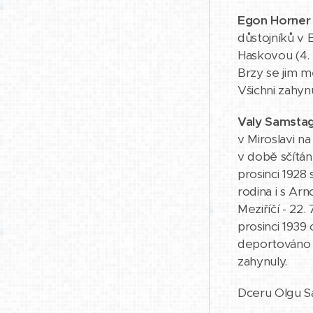
Egon Horner
důstojníků v B
Haskovou (4. 
Brzy se jim mě
Všichni zahynu
Valy Samsta
v Miroslavi na
v době sčítání
prosinci 1928
rodina i s Arn
Meziříčí - 22
prosinci 1939
deportováno z
zahynuly.
Dceru Olgu Sa