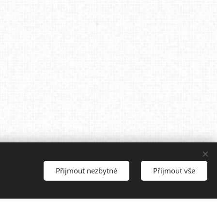
Přijmout nezbytné
Přijmout vše