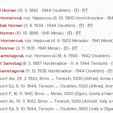
d Horner
(15. 5. 1892 - 1944 Osvětim) -
ITI
-
PT
Hornerová
, roz. Haasovou (6. 10. 1900 Horní Kounice - 1
išek Horner
(5. 6. 1934 - 1944 Osvětim) -
ITI
-
PT
Horner
(10. 10. 1898 - 1941 Minsk) -
ITI
-
PT
 Hornerová
, roz. Hasková (4. 6. 1903 Miroslav - 1941 Minsk
 Horner
(3. 11. 1931 - 1941 Minsk) -
ITI
-
PT
Samstagová
, roz. Hornerová (16. 6. 1900 - 1942 Osvětim) 
t Samstag
(8. 5. 1897 Hostěradice - 11. 4. 1944 Terezín) -
I
Samstagová
(11. 12. 1928 Hostěradice - 1944 Osvětim) -
ITI
ort Ae, 29. 3. 1942, Brno → Terezín, 1000 (Alfred, Anna 
ort Eo, 6. 10. 1944, Terezín → Osvětim, 1550 (Alfred, An
ort F, 16. 11. 1941, Brno → Minsk, 1000 (Egon, Greta a Har
ort Ac, 19. 3. 1942, Brno → Terezín, 1000 (Arnošt, Valy a
port Ep, 9. 10. 1944, Terezín → Osvětim, 1600 (Valy a Ol