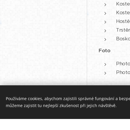
Kostel
Kostel
Hostě
Trstěn
Bosko
Foto
Photo
Photo
Používáme cookies, abychom zajistili správné fungování a bezp
Vytvořeno službou
Webnode
můžeme zajistit tu nejlepší zkušenost při jejich návštěvě.
Cookies
Vytvořte si webov