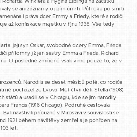
Richarda Winklera a Hygina Elblinga na začátku
valy se ani záznamy o jejím úmrtí. Půl roku po smrti
menána i práva dcer Emmy a Friedy, které s rodiči
uje až konfiskace majetku v říjnu 1938. Vše tedy
 Marta, její syn Oskar, svobodné dcery Emma, Frieda
odiči přítomny již jen sestry Emma a Frieda. Richard
 Ernu. O posledně zmíněné však víme pouze to, že v
sourozenců. Narodila se deset měsíců poté, co rodiče
rně pocházel ze Lvova. Měli čtyři děti. Stella (1908)
h států a usadili se v Chicagu, kde se jim narodily
 dcera Francis (1916 Chicago). Podruhé cestovala
li navštívili příbuzné v Miroslavi v souvislosti se
osinci 1921 během návštěvy zemřel a je pohřben na
03 let.