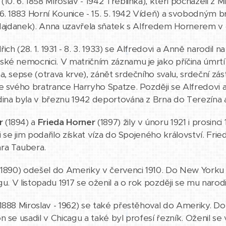
10. 6. 1858 Miroslav - 1942 Treblinka), kteří pocházeli z 
6. 1883 Horní Kounice - 15. 5. 1942 Vídeň) a svobodným 
 Majdanek). Anna uzavřela sňatek s Alfredem Hornerem v 
řich (28. 1. 1931 - 8. 3. 1933) se Alfredovi a Anně narodil
ké nemocnici. V matričním záznamu je jako příčina úmrtí
a, sepse (otrava krve), zánět srdečního svalu, srdeční z
e svého bratrance Harryho Spatze. Později se Alfredovi a 
ina byla v březnu 1942 deportována z Brna do Terezína a v 
r
(1894) a
Frieda Horner
(1897) žily v únoru 1921 i prosinci
li se jim podařilo získat víza do Spojeného království. 
ra Taubera.
1890) odešel do Ameriky v červenci 1910. Do New Yorku p
gu. V listopadu 1917 se oženil a o rok později se mu narodi
1888 Miroslav - 1962) se také přestěhoval do Ameriky. Do
 se usadil v Chicagu a také byl profesí řezník. Oženil se 