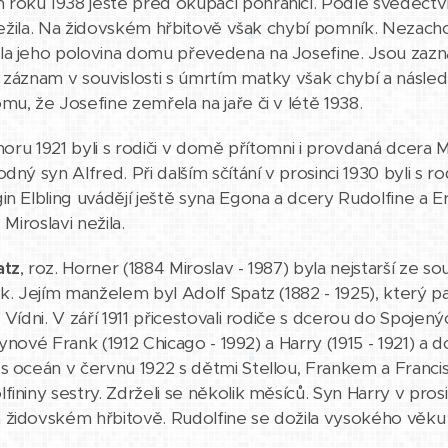
oku 1938 ještě před okupací pohraničí. Podle svědectví 
ž nežila. Na židovském hřbitově však chybí pomník. Nezacho
a jeho polovina domu převedena na Josefine. Jsou zazna
 záznam v souvislosti s úmrtím matky však chybí a násled
mu, že Josefine zemřela na jaře či v létě 1938.
 únoru 1921 byli s rodiči v domě přítomni i provdaná dcera
dný syn Alfred. Při dalším sčítání v prosinci 1930 byli s r
in Elbling uvádějí ještě syna Egona a dcery Rudolfine a
 Miroslavi nežila.
atz
, roz. Horner (1884 Miroslav - 1987) byla nejstarší ze 
k. Jejím manželem byl Adolf Spatz (1882 - 1925), který pat
 Vídni. V září 1911 přicestovali rodiče s dcerou do Spojenýc
: synové Frank (1912 Chicago - 1992) a Harry (1915 - 1921) a
 oceán v červnu 1922 s dětmi Stellou, Frankem a Francis. By
fininy sestry. Zdrželi se několik měsíců. Syn Harry v pr
židovském hřbitově. Rudolfine se dožila vysokého věku 1