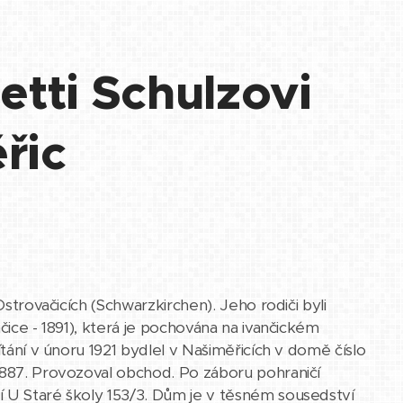
etti Schulzovi
řic
Ostrovačicích (Schwarzkirchen). Jeho rodiči byli
čice - 1891), která je pochována na ivančickém
ítání v únoru 1921 bydlel v Našiměřicích v domě číslo
 1887. Provozoval obchod. Po záboru pohraničí
í U Staré školy 153/3. Dům je v těsném sousedství