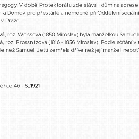
nagogy. V době Protektorátu zde stával i dům na adrese
 a Domov pro přestárlé a nemocné při Oddělení sociáln
 v Praze.
vá
, roz. Weissová (1850 Miroslav) byla manželkou Samuela. 
á, roz. Prossnitzová (1816 - 1856 Miroslav). Podle sčítání 
le než Samuel. Jetti zemřela dříve než její manžel, neb
ěřice 46 -
SL1921