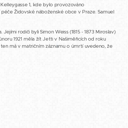
 Kelleygasse 1, kde bylo provozováno
í péče Židovské náboženské obce v Praze. Samuel
Jejími rodiči byli Simon Weiss (1815 - 1873 Miroslav)
v únoru 1921 měla žít Jetti v Našiměřicích od roku
oť ten má v matričním záznamu o úmrtí uvedeno, že