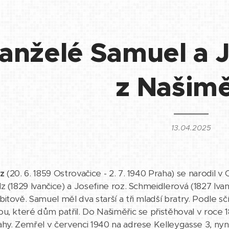
anželé Samuel a J
z Našimě
13.04.2025
z
(20. 6. 1859 Ostrovačice - 2. 7. 1940 Praha) se narodil v 
z (1829 Ivančice) a Josefine roz. Schmeidlerová (1827 Ivan
itově. Samuel měl dva starší a tři mladší bratry. Podle sč
u, které dům patřil. Do Našiměřic se přistěhoval v roce
hy. Zemřel v červenci 1940 na adrese Kelleygasse 3, nyn