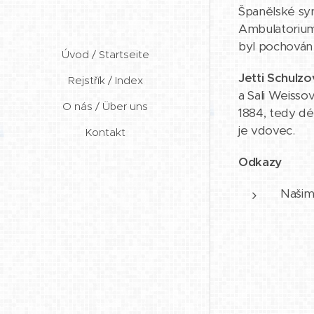
Španělské sy
Ambulatorium
byl pochován
Úvod / Startseite
Jetti Schulzo
Rejstřík / Index
a Sali Weissov
O nás / Über uns
1884, tedy dé
je vdovec.
Kontakt
Odkazy
Našim