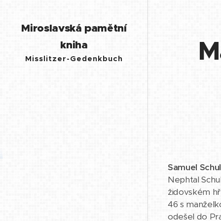
Miroslavská pamětní
M
kniha
Misslitzer-Gedenkbuch
Samuel Schul
Nephtal Schul
židovském hřb
46 s manželko
odešel do Pra