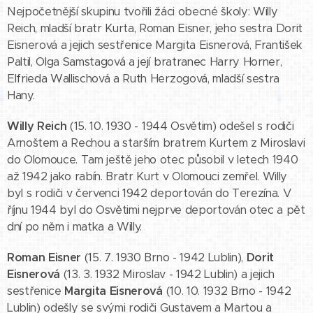
Nejpočetnější skupinu tvořili žáci obecné školy: Willy
Reich, mladší bratr Kurta, Roman Eisner, jeho sestra Dorit
Eisnerová a jejich sestřenice Margita Eisnerová, František
Paltil, Olga Samstagová a její bratranec Harry Horner,
Elfrieda Wallischová a Ruth Herzogová, mladší sestra
Hany.
Willy Reich
(15. 10. 1930 - 1944 Osvětim) odešel s rodiči
Arnoštem a Rechou a starším bratrem Kurtem z Miroslavi
do Olomouce. Tam ještě jeho otec působil v letech 1940
až 1942 jako rabín. Bratr Kurt v Olomouci zemřel. Willy
byl s rodiči v červenci 1942 deportován do Terezína. V
říjnu 1944 byl do Osvětimi nejprve deportován otec a pět
dní po něm i matka a Willy.
Roman Eisner
(15. 7. 1930 Brno - 1942 Lublin),
Dorit
Eisnerová
(13. 3. 1932 Miroslav - 1942 Lublin) a jejich
sestřenice
Margita Eisnerová
(10. 10. 1932 Brno - 1942
Lublin) odešly se svými rodiči Gustavem a Martou a