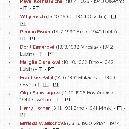
Pavel Kornstreicher
(18. 4. 1925 - 1943 Osvětim)
-
ITI
-
PT
Willy Reich
(15. 10. 1930 - 1944 Osvětim) -
ITI
-
PT
Roman Eisner
(15. 7. 1930 Brno - 1942 Lublin) -
ITI
-
PT
Dorit Eisnerová
(13. 3. 1932 Miroslav - 1942
Lublin) -
ITI
-
PT
Margita Eisnerová
(10. 10. 1932 Brno - 1942
Lublin) -
ITI
-
PT
František Paltil
(14. 6. 1931 Mukačevo - 1943
Osvětim) -
ITI
-
PT
Olga Samstagová
(11. 12. 1928 Hostěradice -
1944 Osvětim) -
ITI
-
PT
Harry Horner
(3. 11. 1931 Brno - 1941 Minsk) -
ITI
-
PT
Elfrieda Wallischová
(23. 6. 1930 Vídeň - 1944