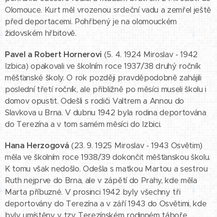
Olomouce. Kurt měl vrozenou srdeční vadu a zemřel ještě
před deportacemi. Pohřbený je na olomouckém
židovském hřbitově.
Pavel a Robert Hornerovi
(5. 4. 1924 Miroslav - 1942
Izbica) opakovali ve školním roce 1937/38 druhý ročník
měšťanské školy. O rok později pravděpodobně zahájili
poslední třetí ročník, ale přibližně po měsíci museli školu i
domov opustit. Odešli s rodiči Valtrem a Annou do
Slavkova u Brna. V dubnu 1942 byla rodina deportována
do Terezína a v tom samém měsíci do Izbici.
Hana Herzogová
(23. 9. 1925 Miroslav - 1943 Osvětim)
měla ve školním roce 1938/39 dokončit měšťanskou školu.
K tomu však nedošlo. Odešla s matkou Martou a sestrou
Ruth nejprve do Brna, ale v zápětí do Prahy, kde měla
Marta příbuzné. V prosinci 1942 byly všechny tři
deportovány do Terezína a v září 1943 do Osvětimi, kde
byly umístěny v tzv. Terezínském rodinném táboře.