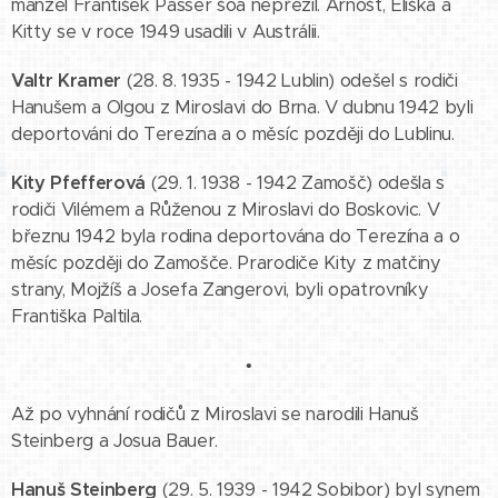
manžel František Passer šoa nepřežil. Arnošt, Eliška a
Kitty se v roce 1949 usadili v Austrálii.
Valtr Kramer
(28. 8. 1935 - 1942 Lublin) odešel s rodiči
Hanušem a Olgou z Miroslavi do Brna. V dubnu 1942 byli
deportováni do Terezína a o měsíc později do Lublinu.
Kity Pfefferová
(29. 1. 1938 - 1942 Zamošč) odešla s
rodiči Vilémem a Růženou z Miroslavi do Boskovic. V
březnu 1942 byla rodina deportována do Terezína a o
měsíc později do Zamošče. Prarodiče Kity z matčiny
strany, Mojžíš a Josefa Zangerovi, byli opatrovníky
Františka Paltila.
•
Až po vyhnání rodičů z Miroslavi se narodili Hanuš
Steinberg a Josua Bauer.
Hanuš Steinberg
(29. 5. 1939 - 1942 Sobibor) byl synem