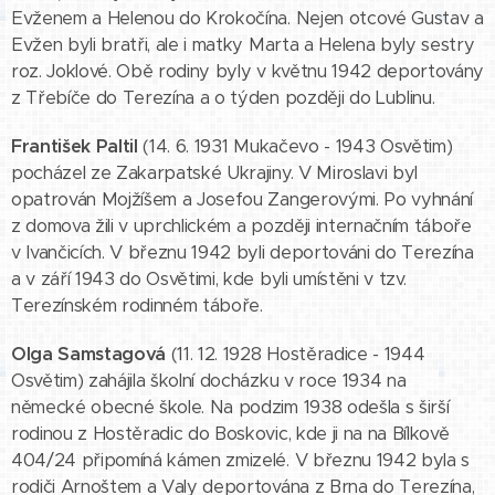
Evženem a Helenou do Krokočína. Nejen otcové Gustav a
Evžen byli bratři, ale i matky Marta a Helena byly sestry
roz. Joklové. Obě rodiny byly v květnu 1942 deportovány
z Třebíče do Terezína a o týden později do Lublinu.
František Paltil
(14. 6. 1931 Mukačevo - 1943 Osvětim)
pocházel ze Zakarpatské Ukrajiny. V Miroslavi byl
opatrován Mojžíšem a Josefou Zangerovými. Po vyhnání
z domova žili v uprchlickém a později internačním táboře
v Ivančicích. V březnu 1942 byli deportováni do Terezína
a v září 1943 do Osvětimi, kde byli umístěni v tzv.
Terezínském rodinném táboře.
Olga Samstagová
(11. 12. 1928 Hostěradice - 1944
Osvětim) zahájila školní docházku v roce 1934 na
německé obecné škole. Na podzim 1938 odešla s širší
rodinou z Hostěradic do Boskovic, kde ji na na Bílkově
404/24 připomíná kámen zmizelé. V březnu 1942 byla s
rodiči Arnoštem a Valy deportována z Brna do Terezína,