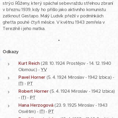
strýci Růženy, který spáchal sebevraždu střelnou zbraní
v březnu 1939, kdy ho přišlo jako aktivního komunistu
zatknout Gestapo. Malý Ludvík přežil v podmínkách
ghetta pouhé čtyři měsíce. V květnu 1943 zemřela v
Terezíně i jeho matka.
•
Odkazy
Kurt Reich
(28. 10. 1924 Prostějov - 14. 12. 1940
Olomouc) -
YV
Pavel Horner
(5. 4. 1924 Miroslav - 1942 Izbica) -
ITI
-
PT
Robert Horner
(5. 4. 1924 Miroslav - 1942 Izbica)
-
ITI
-
PT
Hana Herzogová
(23. 9. 1925 Miroslav - 1943
Osvětim) -
ITI
-
PT