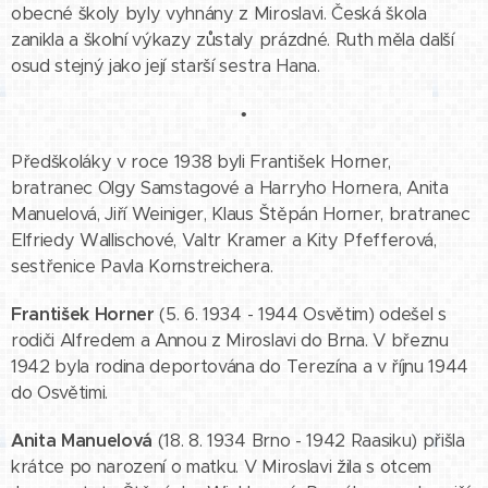
obecné školy byly vyhnány z Miroslavi. Česká škola
zanikla a školní výkazy zůstaly prázdné. Ruth měla další
osud stejný jako její starší sestra Hana.
•
Předškoláky v roce 1938 byli František Horner,
bratranec Olgy Samstagové a Harryho Hornera, Anita
Manuelová, Jiří Weiniger, Klaus Štěpán Horner, bratranec
Elfriedy Wallischové, Valtr Kramer a Kity Pfefferová,
sestřenice Pavla Kornstreichera.
František Horner
(5. 6. 1934 - 1944 Osvětim) odešel s
rodiči Alfredem a Annou z Miroslavi do Brna. V březnu
1942 byla rodina deportována do Terezína a v říjnu 1944
do Osvětimi.
Anita Manuelová
(18. 8. 1934 Brno - 1942 Raasiku) přišla
krátce po narození o matku. V Miroslavi žila s otcem