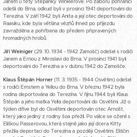
Janem u tety Štěpánky Winklerové. Po záboru pohraničí
odešli do Brna, odkud byli v prosinci 1941 deportováni do
Terezína. V září 1942 byli Anita a její otec deportováni do
Raasiku, kde byla většina vězňů ihned po příjezdu
zavražděna a pohřbena do předem připravených
hromadných hrobů.
Jiří Weiniger
(29. 10. 1934 - 1942 Zamošč) odešel s rodiči
Janem a Ernou z Miroslavi do Brna. V prosinci 1941 byli
deportováni do Terezína a v dubnu 1942 do Zamošče.
Klaus Štěpán Horner
(11. 3. 1935 - 1944 Osvětim) odešel
s rodiči Ernstem a Yellou do Brna. V březnu 1942 byla
rodina deportována do Terezína. V říjnu 1944 byli Klaus
Štěpán a jeho matka Yella deportováni do Osvětimi. Již o
týden dříve byl do Osvětimi deportován otec Arnošt,
který jako jediný z rodiny šoa přežil. Po válce se oženil s
Eliškou Passerovou, která stejně jako její dcera Kitty
přežila deportaci do Terezína a později Osvětimi. Eliščin