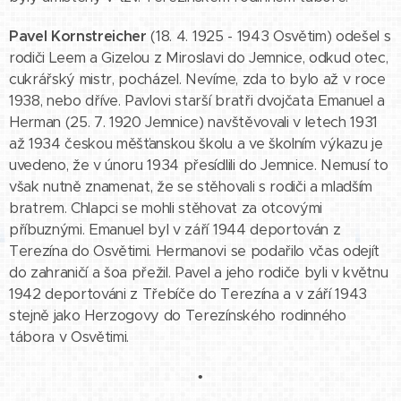
Pavel Kornstreicher
(18. 4. 1925 - 1943 Osvětim) odešel s
rodiči Leem a Gizelou z Miroslavi do Jemnice, odkud otec,
cukrářský mistr, pocházel. Nevíme, zda to bylo až v roce
1938, nebo dříve. Pavlovi starší bratři dvojčata Emanuel a
Herman (25. 7. 1920 Jemnice) navštěvovali v letech 1931
až 1934 českou měšťanskou školu a ve školním výkazu je
uvedeno, že v únoru 1934 přesídlili do Jemnice. Nemusí to
však nutně znamenat, že se stěhovali s rodiči a mladším
bratrem. Chlapci se mohli stěhovat za otcovými
příbuznými. Emanuel byl v září 1944 deportován z
Terezína do Osvětimi. Hermanovi se podařilo včas odejít
do zahraničí a šoa přežil. Pavel a jeho rodiče byli v květnu
1942 deportováni z Třebíče do Terezína a v září 1943
stejně jako Herzogovy do Terezínského rodinného
tábora v Osvětimi.
•