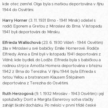
kde otec zemřel. Olga byla s matkou deportována v říjnu
1944 do Osvětimi.
Harry Horner
(3. 11. 1931 Brno - 1941 Minsk) odešel s
rodiči Egonem a Gretou z Miroslavi do Brna. V listopadu
1941 byli deportováni do Minsku.
Elfrieda Wallischová
(23. 6. 1930 Vídeň - 1944 Osvětim)
žila v Miroslavi u své babičky Emilie Hornerové. Rodiče
Elfriedy Anna a Emil byli v listopadu 1941 deportováni z
Vídně, kde bydleli, do Lodže. Elfrieda byla s babičkou a
rodinou strýce Arnošta Hornera deportována v březnu
1942 z Brna do Terezína. V říjnu 1944 byla Elfrieda s
tetou Yellou a bratrancem Klausem Štěpánem
deportována z Terezína do Osvětimi.
Ruth Herzogová
(9. 1. 1932 Miroslav - 1943 Osvětim) i její
spolužačky Dorit a Margita Eisnerovy sotva stačily
zahájit školní docházku. Po měsíci v první třídě české