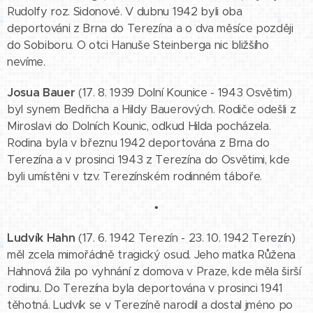
Rudolfy roz. Sidonové. V dubnu 1942 byli oba
deportováni z Brna do Terezína a o dva měsíce později
do Sobiboru. O otci Hanuše Steinberga nic bližšího
nevíme.
Josua Bauer
(17. 8. 1939 Dolní Kounice - 1943 Osvětim)
byl synem Bedřicha a Hildy Bauerových. Rodiče odešli z
Miroslavi do Dolních Kounic, odkud Hilda pocházela.
Rodina byla v březnu 1942 deportována z Brna do
Terezína a v prosinci 1943 z Terezína do Osvětimi, kde
byli umístěni v tzv. Terezínském rodinném táboře.
•
Ludvík Hahn
(17. 6. 1942 Terezín - 23. 10. 1942 Terezín)
měl zcela mimořádně tragický osud. Jeho matka Růžena
Hahnová žila po vyhnání z domova v Praze, kde měla širší
rodinu. Do Terezína byla deportována v prosinci 1941
těhotná. Ludvík se v Terezíně narodil a dostal jméno po