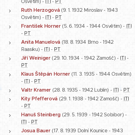
Osvětim) -
ITI
-
PT
Ruth Herzogová
(9. 1. 1932 Miroslav - 1943
Osvětim) -
ITI
-
PT
František Horner
(5. 6. 1934 - 1944 Osvětim) -
ITI
-
PT
Anita Manuelová
(18. 8. 1934 Brno - 1942
Raasiku) -
ITI
-
PT
Jiří Weiniger
(29. 10. 1934 - 1942 Zamošč) -
ITI
-
PT
Klaus Štěpán Horner
(11. 3. 1935 - 1944 Osvětim)
-
ITI
-
PT
Valtr Kramer
(28. 8. 1935 - 1942 Lublin) -
ITI
-
PT
Kity Pfefferová
(29. 1. 1938 - 1942 Zamošč) -
ITI
-
PT
Hanuš Steinberg
(29. 5. 1939 - 1942 Sobibor) -
ITI
-
PT
Josua Bauer
(17. 8. 1939 Dolní Kounice - 1943