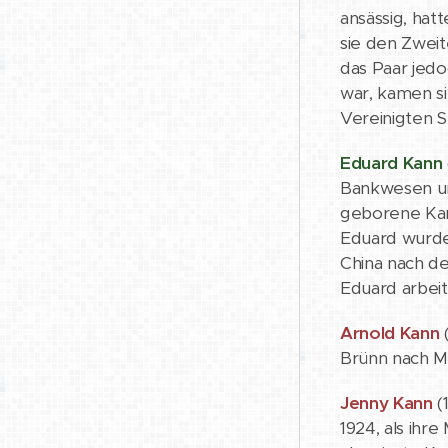
ansässig, hat
sie den Zweit
das Paar jedo
war, kamen si
Vereinigten S
Eduard Kann
Bankwesen un
geborene Kann
Eduard wurde
China nach de
Eduard arbeit
Arnold Kann
(
Brünn nach Mi
Jenny Kann
(1
1924, als ihr