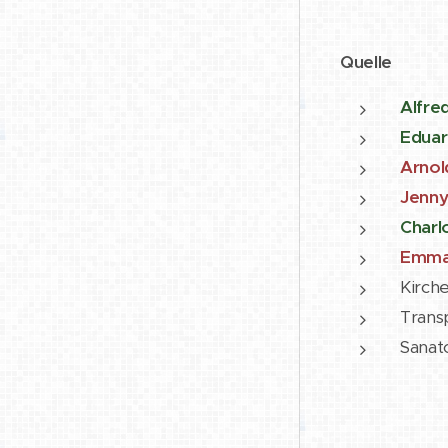
Quelle
Alfre
Eduar
Arnol
Jenny
Charl
Emma
Kirch
Transp
Sanat