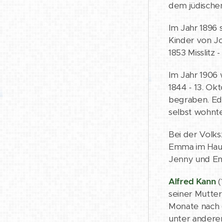
dem jüdischen
Im Jahr 1896 
Kinder von Jo
1853 Misslitz
Im Jahr 1906 
1844 - 13. Okt
begraben. Edu
selbst wohnte 
Bei der Volks
Emma im Haus
Jenny und E
Alfred Kann
(
seiner Mutter,
Monate nach d
unter anderem 