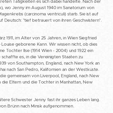
reten Tätigkeiten es sich dabei handelte. Nach der
), wo Jenny im August 1940 im Sanatorium von
enkrebs (carcinoma ventriculi) starb. Sie ist auf
 Deutsch: "tief betrauert von ihren Geschwistern".
ärz 1911, im Alter von 25 Jahren, in Wien Siegfried
e Louise geborene Kann. Wir wissen nicht, ob dies
e Tochter Ilse (1914 Wien - 2004) und 1922 ein
 schaffte es, in die Vereinigten Staaten zu
li 1939 von Southampton, England, nach New York an
ai nach San Pedro, Kalifornien an der Westküste.
, die gemeinsam von Liverpool, England, nach New
n die Eltern und die Tochter in Manhattan, New
 ältere Schwester Jenny fast ihr ganzes Leben lang.
t von Brünn nach Minsk aufgenommen.