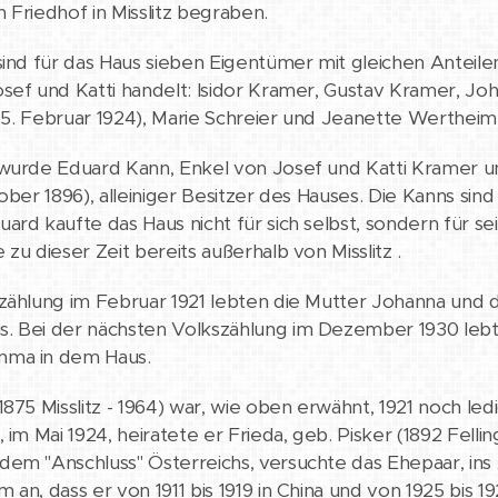
 Friedhof in Misslitz begraben.
sind für das Haus sieben Eigentümer mit gleichen Anteile
sef und Katti handelt: Isidor Kramer, Gustav Kramer, Jo
 - 5. Februar 1924), Marie Schreier und Jeanette Wertheim
wurde Eduard Kann, Enkel von Josef und Katti Kramer u
ober 1896), alleiniger Besitzer des Hauses. Die Kanns sind
ard kaufte das Haus nicht für sich selbst, sondern für s
zu dieser Zeit bereits außerhalb von Misslitz .
zählung im Februar 1921 lebten die Mutter Johanna und 
. Bei der nächsten Volkszählung im Dezember 1930 lebt
mma in dem Haus.
1875 Misslitz - 1964) war, wie oben erwähnt, 1921 noch le
 im Mai 1924, heiratete er Frieda, geb. Pisker (1892 Fellin
em "Anschluss" Österreichs, versuchte das Ehepaar, ins
an, dass er von 1911 bis 1919 in China und von 1925 bis 19