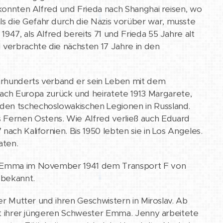
9 konnten Alfred und Frieda nach Shanghai reisen, wo
s die Gefahr durch die Nazis vorüber war, musste
947, als Alfred bereits 71 und Frieda 55 Jahre alt
 verbrachte die nächsten 17 Jahre in den
Jahrhunderts verband er sein Leben mit dem
ch Europa zurück und heiratete 1913 Margarete,
 den tschechoslowakischen Legionen in Russland.
ernen Ostens. Wie Alfred verließ auch Eduard
ach Kalifornien. Bis 1950 lebten sie in Los Angeles.
aten.
ter Emma im November 1941 dem Transport F von
 bekannt.
rer Mutter und ihren Geschwistern in Miroslav. Ab
 mit ihrer jüngeren Schwester Emma. Jenny arbeitete