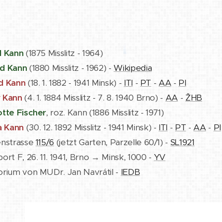
d Kann
(1875 Misslitz - 1964)
d Kann
(1880 Misslitz - 1962) -
Wikipedia
d Kann
(18. 1. 1882 - 1941 Minsk) -
ITI
-
PT
-
AA
-
PI
 Kann
(4. 1. 1884 Misslitz - 7. 8. 1940 Brno) -
AA
-
ŽHB
otte Fischer
, roz. Kann (1886 Misslitz - 1971)
 Kann
(30. 12. 1892 Misslitz - 1941 Minsk) -
ITI
-
PT
-
AA
-
PI
enstrasse
115/6
(jetzt Garten, Parzelle 60/1) -
SL1921
ort F, 26. 11. 1941, Brno → Minsk, 1000 -
YV
orium von MUDr. Jan Navrátil -
IEDB