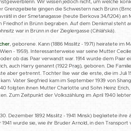
unstgewerblerin. Wir wissen jedoch nicht, um welche konk
r Grenzgebiete gingen die Schwestern nach Brünn (Brno
rátil in der Smetanagasse (heute Berkova 34/1204) an Mag
 Friedhof in Brünn begraben. Auf dem Denkmal steht auf
hnsitz war in Brünn in der Zieglergasse (Cihlářská).
cher
, geborene. Kann (1886 Misslitz - 1971) heiratete im M
 Wien - 1959). Interessanterweise war seine Mutter Cecili
r oder ob das Paar verwandt war. 1914 wurde dem Paar ein
ich, auch Harry genannt (1922 Prag), geboren. Die Familie
ste aber getrennt. Tochter Ilse war die erste, die im Ju
 kam. Vater Siegfried kam im September 1939 von Shangh
40 folgten ihnen Mutter Charlotte und Sohn Heinz Erich
sten. Zum Zeitpunkt der Volkszählung im April 1940 lebte
30. Dezember 1892 Misslitz - 1941 Minsk) begleitete ihre
1941 wurde sie, wie ihr Bruder Arnold, in den Transpor