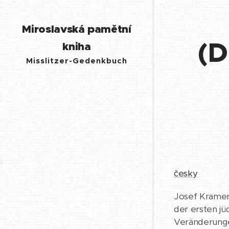
Miroslavská pamětní
(D
kniha
Misslitzer-Gedenkbuch
česky
Josef Kramer 
der ersten j
Veränderungen