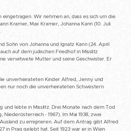
n eingetragen. Wir nehmen an, dass es sich um die
hann Kramer, Max Kramer, Johanna Kann (10. Juli
.
nd Sohn von Johanna und Ignatz Kann (24. April
 auch auf dem jüdischen Friedhof in Misslitz
eine verwitwete Mutter und seine Geschwister. Er
die unverheirateten Kinder Alfred, Jenny und
en nur noch die unverheirateten Schwestern
dig und lebte in Misslitz. Drei Monate nach dem Tod
g, Niederösterreich - 1967). Im Mai 1938, zwei
 Ausland zu emigrieren. Auf dem Antrag gibt Alfred
27 in Prag gelebt hat. Seit 1923 war er in Wien