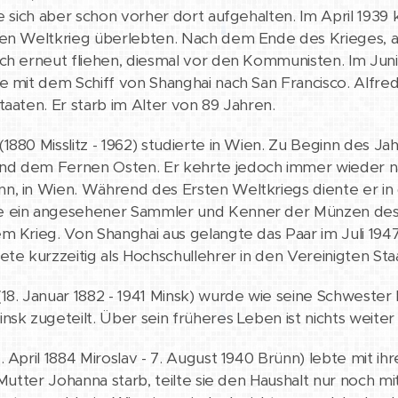
te sich aber schon vorher dort aufgehalten. Im April 193
en Weltkrieg überlebten. Nach dem Ende des Krieges, al
ch erneut fliehen, diesmal vor den Kommunisten. Im Juni 1
e mit dem Schiff von Shanghai nach San Francisco. Alfred
taaten. Er starb im Alter von 89 Jahren.
(1880 Misslitz - 1962) studierte in Wien. Zu Beginn des 
d dem Fernen Osten. Er kehrte jedoch immer wieder na
, in Wien. Während des Ersten Weltkriegs diente er in
 ein angesehener Sammler und Kenner der Münzen des F
m Krieg. Von Shanghai aus gelangte das Paar im Juli 1947 n
ete kurzzeitig als Hochschullehrer in den Vereinigten Sta
18. Januar 1882 - 1941 Minsk) wurde wie seine Schwes
nsk zugeteilt. Über sein früheres Leben ist nichts weiter
. April 1884 Miroslav - 7. August 1940 Brünn) lebte mit ih
e Mutter Johanna starb, teilte sie den Haushalt nur noch