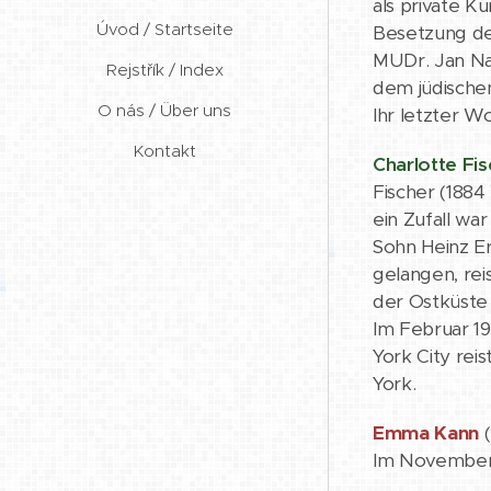
als private K
Úvod / Startseite
Besetzung de
MUDr. Jan Nav
Rejstřík / Index
dem jüdischen
O nás / Über uns
Ihr letzter Wo
Kontakt
Charlotte Fis
Fischer (1884
ein Zufall wa
Sohn Heinz Er
gelangen, rei
der Ostküste
Im Februar 19
York City rei
York.
Emma Kann
(
Im November 