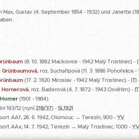
n Max, Gustav (4. September 1854 - 1932) und Janette (185
raben.
Grünbaum
(8. 10. 1882 Mackovice - 1942 Malý Trostinec) -
I
a Grünbaumová
, roz. Suchařípová (11. 3. 1886 Pohořelice 
Grünbaum
(17. 2. 1920 Miroslav - 1942 Malý Trostinec) -
ITI
e Hornerová
, roz. Baderová (4. 7. 1872 - 1943 Osvětim) -
IT
Horner
(1901 - 1984)
ní 163/12 (nyní
218/37
) -
SL1921
port AAf, 26. 6. 1942, Olomouc → Terezín, 900 -
YV
ort AAx, 14. 7. 1942, Terezín → Malý Trostinec, 1000 -
Y