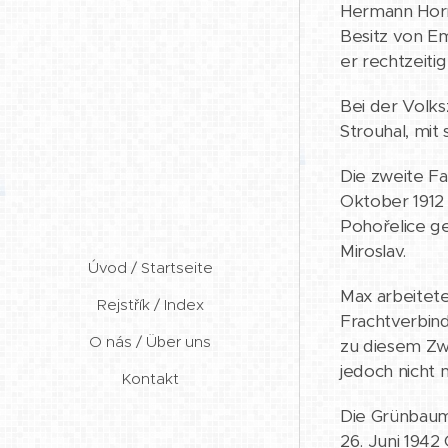
Hermann Horne
Besitz von Em
er rechtzeitig
Bei der Volks
Strouhal, mit
Die zweite Fa
Oktober 1912 
Pohořelice ge
Miroslav.
Úvod / Startseite
Max arbeitet
Rejstřík / Index
Frachtverbind
O nás / Über uns
zu diesem Zwe
jedoch nicht 
Kontakt
Die Grünbaum
26. Juni 1942