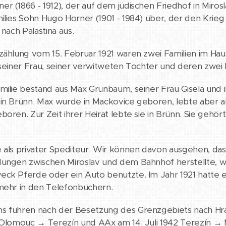
r (1866 - 1912), der auf dem jüdischen Friedhof in Mirosl
ilies Sohn Hugo Horner (1901 - 1984) über, der den Krieg
 nach Palästina aus.
zählung vom 15. Februar 1921 waren zwei Familien im Hau
 seiner Frau, seiner verwitweten Tochter und deren zwei 
milie bestand aus Max Grünbaum, seiner Frau Gisela und i
in Brünn. Max wurde in Mackovice geboren, lebte aber ab 
boren. Zur Zeit ihrer Heirat lebte sie in Brünn. Sie gehör
e als privater Spediteur. Wir können davon ausgehen, d
ungen zwischen Miroslav und dem Bahnhof herstellte, wi
ck Pferde oder ein Auto benutzte. Im Jahr 1921 hatte e
mehr in den Telefonbüchern.
s fuhren nach der Besetzung des Grenzgebiets nach Hran
 Olomouc → Terezín und AAx am 14. Juli 1942 Terezín → M