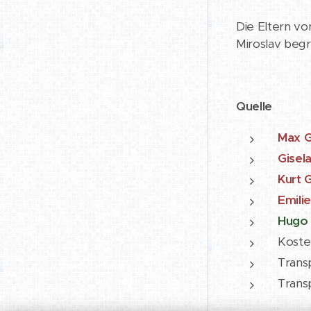
Die Eltern vo
Miroslav beg
Quelle
Max 
Gisel
Kurt 
Emili
Hugo 
Kostel
Trans
Transp