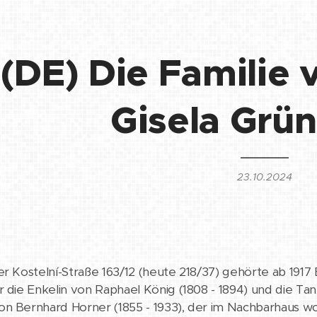
(DE) Die Familie
Gisela Grü
23.10.2024
er Kostelní-Straße 163/12 (heute 218/37) gehörte ab 1917 E
r die Enkelin von Raphael König (1808 - 1894) und die Ta
on Bernhard Horner (1855 - 1933), der im Nachbarhaus 