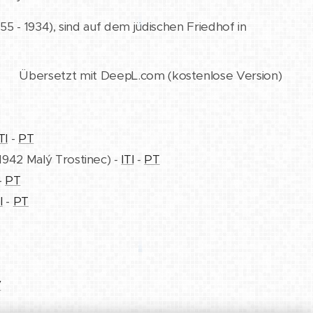
5 - 1934), sind auf dem jüdischen Friedhof in
Übersetzt mit DeepL.com (kostenlose Version)
TI
-
PT
- 1942 Malý Trostinec) -
ITI
-
PT
-
PT
I
-
PT
V